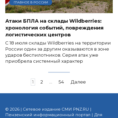
ГЛАВНОЕ В РОССИИ
Атаки БПЛА на склады Wildberries:
хронология событий, повреждения
логистических центров
С 18 июля склады Wildberries на территории
России один за другим оказываются в зоне
ударов беспилотников. Серия атак уже
приобрела системный характер
Пагинация
1
2
…
54
Далее
записей
© 2026 | Сетевое издание СМИ PNZ.RU |
Пензенский информационный портал | Для