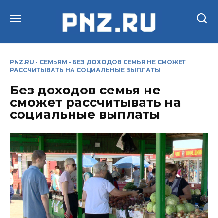
Перейти
к
содержанию
PNZ.RU
-
СЕМЬЯМ
-
БЕЗ ДОХОДОВ СЕМЬЯ НЕ СМОЖЕТ
РАССЧИТЫВАТЬ НА СОЦИАЛЬНЫЕ ВЫПЛАТЫ
Без доходов семья не
сможет рассчитывать на
социальные выплаты