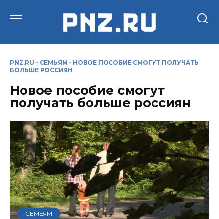
Перейти
к
содержанию
PNZ.RU
-
СЕМЬЯМ
-
НОВОЕ ПОСОБИЕ СМОГУТ ПОЛУЧАТЬ
БОЛЬШЕ РОССИЯН
Новое пособие смогут
получать больше россиян
СЕМЬЯМ