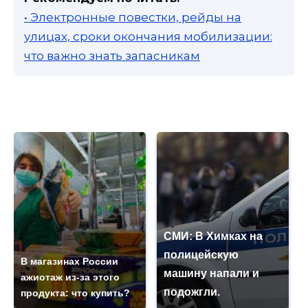
• Электронные повестки, рейды на
улицах, сроки окончания мобилизации:
что важно знать запасникам
СМИ: В Химках на
полицейскую
В магазинах России
машину напали и
ажиотаж из-за этого
подожгли.
продукта: что купить?