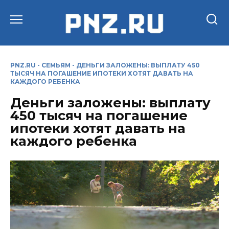
Перейти
к
содержанию
PNZ.RU
-
СЕМЬЯМ
-
ДЕНЬГИ ЗАЛОЖЕНЫ: ВЫПЛАТУ 450
ТЫСЯЧ НА ПОГАШЕНИЕ ИПОТЕКИ ХОТЯТ ДАВАТЬ НА
КАЖДОГО РЕБЕНКА
Деньги заложены: выплату
450 тысяч на погашение
ипотеки хотят давать на
каждого ребенка