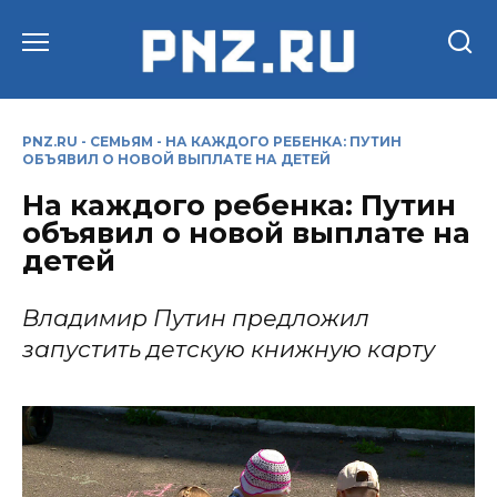
Перейти
к
содержанию
PNZ.RU
-
СЕМЬЯМ
-
НА КАЖДОГО РЕБЕНКА: ПУТИН
ОБЪЯВИЛ О НОВОЙ ВЫПЛАТЕ НА ДЕТЕЙ
На каждого ребенка: Путин
объявил о новой выплате на
детей
Владимир Путин предложил
запустить детскую книжную карту