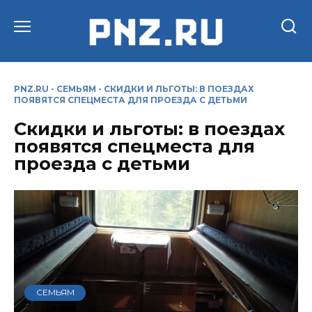
Перейти
к
содержанию
PNZ.RU
-
СЕМЬЯМ
-
СКИДКИ И ЛЬГОТЫ: В ПОЕЗДАХ
ПОЯВЯТСЯ СПЕЦМЕСТА ДЛЯ ПРОЕЗДА С ДЕТЬМИ
Скидки и льготы: в поездах
появятся спецместа для
проезда с детьми
СЕМЬЯМ