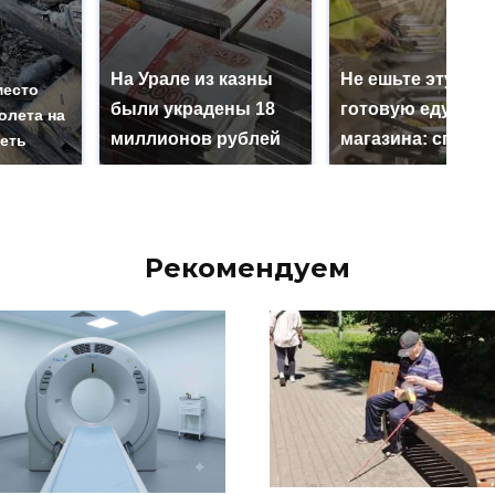
На Урале из казны
Не ешьте эту
место
были украдены 18
готовую еду из
олета на
миллионов рублей
магазина: список
реть
Рекомендуем