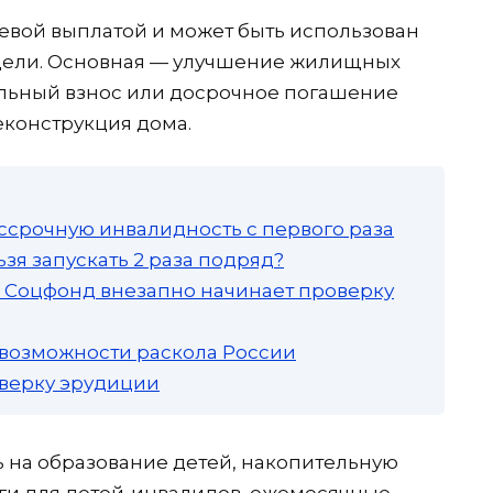
евой выплатой и может быть использован
цели. Основная — улучшение жилищных
альный взнос или досрочное погашение
реконструкция дома.
ссрочную инвалидность с первого раза
зя запускать 2 раза подряд?
а: Соцфонд внезапно начинает проверку
 возможности раскола России
роверку эрудиции
 на образование детей, накопительную
уги для детей-инвалидов, ежемесячные