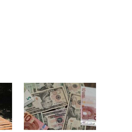
В ОАЭ произошло
Все новости по
жестокое убийство
падению вертолета на
криптомиллионера
Кавказе: читать здесь