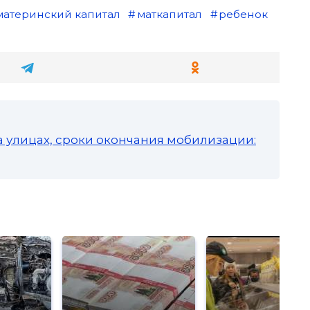
материнский капитал
маткапитал
ребенок
а улицах, сроки окончания мобилизации: