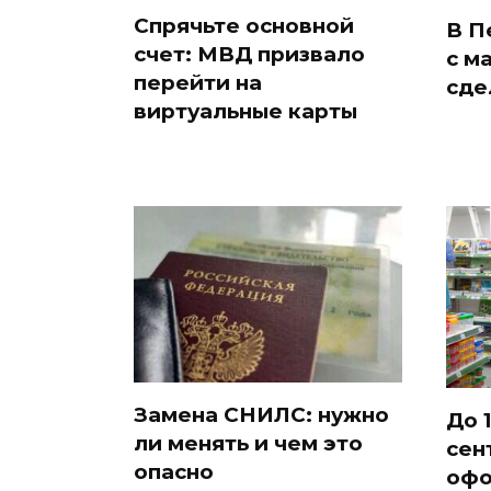
Спрячьте основной
В П
счет: МВД призвало
с м
перейти на
сде
виртуальные карты
Замена СНИЛС: нужно
До 1
ли менять и чем это
сен
опасно
офо