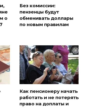
и,
Без комиссии:
яне
пензенцы будут
м о
обменивать доллары
7
по новым правилам
е
Как пенсионеру начать
работать и не потерять
право на доплаты и