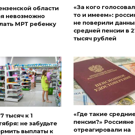
«За кого голосовал
ензенской области
то и имеем»: росси
ая невозможно
не поверили данны
лать МРТ ребенку
средней пенсии в 2
тысяч рублей
«Где такие средни
7 тысяч к 1
пенсии?» Россияне
тября: не забудьте
отреагировали на
рмить выплаты к