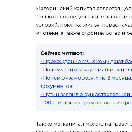
Материнский капитал является цел
только на определенные законом 
условий: покупка жилья, первонач
ипотеки, а также строительство и 
Сейчас читают:
• Прохождение МСЭ: кому дают бе
• Почему стиральную машину нель
• Пенсию «заморозят» на 3 месяц
документов
• Путин заявил о существовавшей
• 1000 тестов на грамотность и п
Также маткапитал можно направить
часть пенсии матери, товары и усл