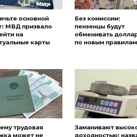
ячьте основной
Без комиссии:
т: МВД призвало
пензенцы будут
ейти на
обменивать долла
туальные карты
по новым правилам
ему трудовая
Заманивают высок
жка может не
доходностью: назв