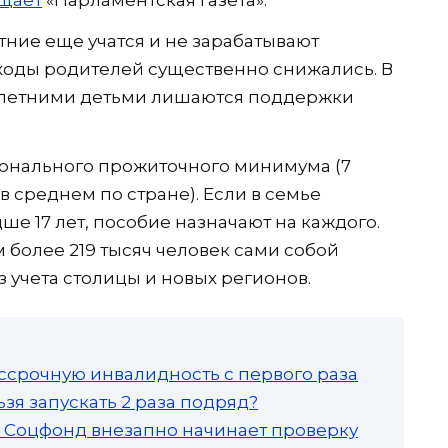
щает
«Парламентская газета».
етние еще учатся и не зарабатывают
сходы родителей существенно снижались. В
олетними детьми лишаются поддержки
гионального прожиточного минимума (7
й в среднем по стране). Если в семье
е 17 лет, пособие назначают на каждого.
м более 219 тысяч человек сами собой
з учета столицы и новых регионов.
ссрочную инвалидность с первого раза
зя запускать 2 раза подряд?
а: Соцфонд внезапно начинает проверку