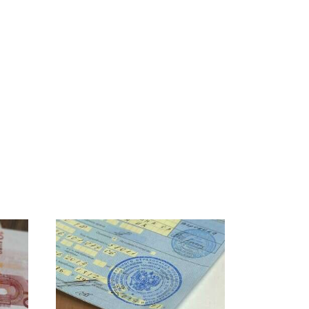
СМИ: В Химках на
е
полицейскую
В магазинах России
о
машину напали и
ажиотаж из-за этого
подожгли.
продукта: что купить?