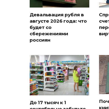
Девальвация рубля в
Спр
августе 2026 года: что
сче
будет со
пер
сбережениями
вир
россиян
Поч
До 17 тысяч к 1
кни
сентября: не забудьте