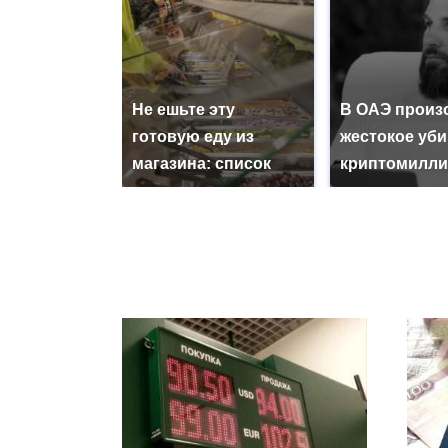
Не ешьте эту
В ОАЭ произ
готовую еду из
жестокое уб
магазина: список
криптомилли