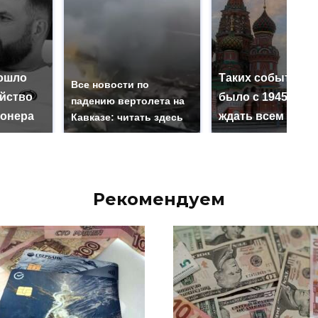
ошло
Таких событий н
Все новости по
ийство
было с 1945: чег
падению вертолета на
онера
ждать всем нам?
Кавказе: читать здесь
Рекомендуем