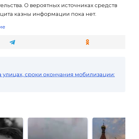
льства. О вероятных источниках средств
цита казны информации пока нет.
ие
а улицах, сроки окончания мобилизации: