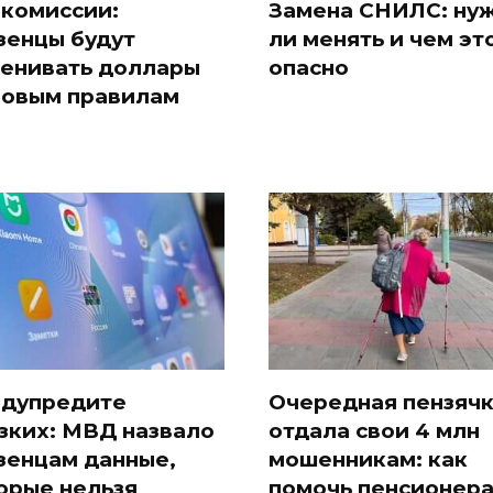
 комиссии:
Замена СНИЛС: ну
зенцы будут
ли менять и чем эт
енивать доллары
опасно
новым правилам
дупредите
Очередная пензяч
зких: МВД назвало
отдала свои 4 млн
зенцам данные,
мошенникам: как
орые нельзя
помочь пенсионер