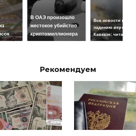
В ОАЭ произошло
Все новости по
из
жестокое убийство
падению вертолета
исок
криптомиллионера
Кавказе: читать зд
Рекомендуем