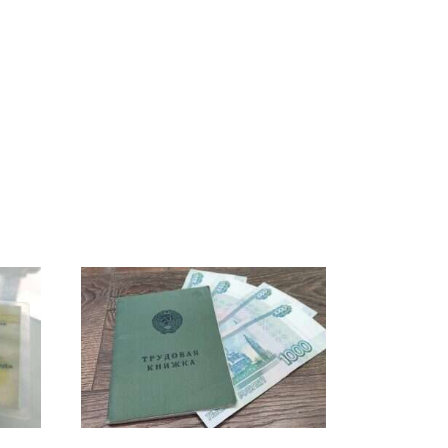
Таких событий не
В магазинах России
было с 1945: чего
 на
ажиотаж из-за этого
ждать всем нам?
есь
продукта: что купить?