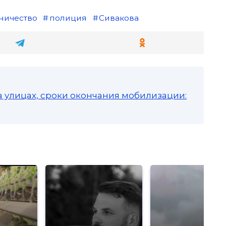
ничество
полиция
Сивакова
а улицах, сроки окончания мобилизации: