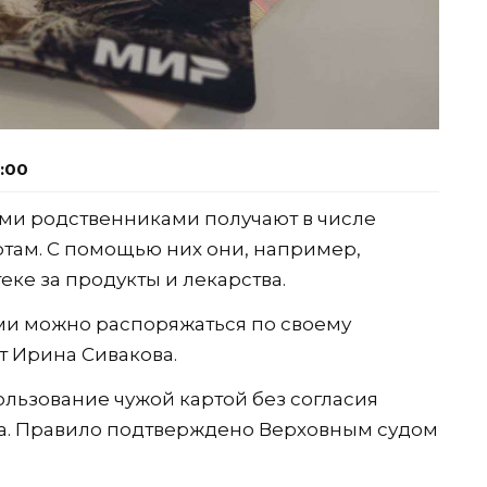
1:00
и родственниками получают в числе
ртам. С помощью них они, например,
еке за продукты и лекарства.
ами можно распоряжаться по своему
т Ирина Сивакова.
ользование чужой картой без согласия
жа. Правило подтверждено Верховным судом