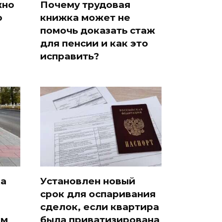
жно
Почему трудовая
о
книжка может не
помочь доказать стаж
для пенсии и как это
исправить?
ка
Установлен новый
срок для оспаривания
сделок, если квартира
ам
была приватизирована