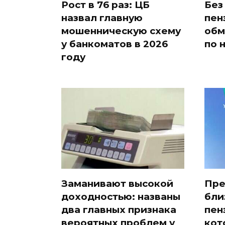
Рост в 76 раз: ЦБ
Без
назвал главную
пен
мошенническую схему
обм
у банкоматов в 2026
по 
году
Заманивают высокой
Пре
доходностью: названы
бли
два главных признака
пен
вероятных проблем у
кот