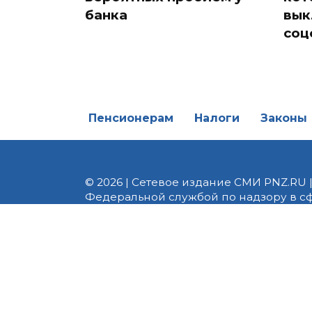
банка
вык
соц
Пенсионерам
Налоги
Законы
© 2026 | Сетевое издание СМИ PNZ.RU 
Федеральной службой по надзору в с
Реестровая запись ЭЛ № ФС 77 - 82747 
редакции 8 (8412) 238-002, e-mail: of
материалы. Любое использование авт
информационных или авторских матери
На информационном ресурсе применя
предоставления информации на основе
пользователей сети «Интернет», нахо