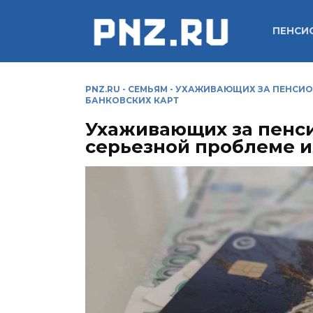
Перейти
к
ПЕНСИ
содержанию
PNZ.RU
-
СЕМЬЯМ
-
УХАЖИВАЮЩИХ ЗА ПЕНСИОН
БАНКОВСКИХ КАРТ
Ухаживающих за пенс
серьезной проблеме из