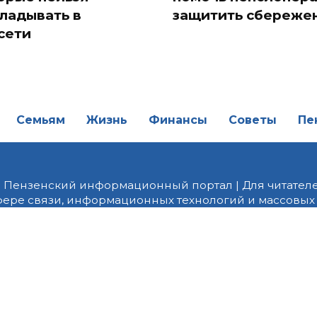
ладывать в
защитить сбереже
сети
Семьям
Жизнь
Финансы
Советы
Пе
| Пензенский информационный портал | Для читателе
фере связи, информационных технологий и массовых
от 18.02.2022 года. Учредитель ООО «ПНЗ». Главный р
fice@penzainform.ru | На портале PNZ.RU размещаются
орских материалов без разрешения редакции запрещ
алов гиперссылка с указанием «как сообщает портал
ются внешние рекомендательные технологии (инф
 сбора, систематизации и анализа сведений, относ
дящихся на территории Российской Федерации)».
Пра