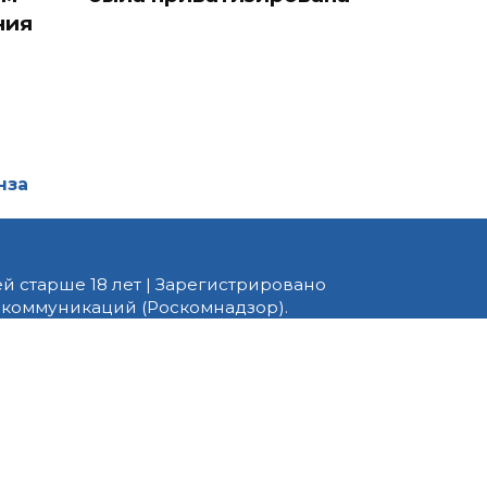
ния
нза
й старше 18 лет | Зарегистрировано
 коммуникаций (Роскомнадзор).
едактор — Белов В.Ю. Телефон
 информационные и авторские
ено. При перепечатке
 PNZ.RU» обязательна.
ормационные технологии
ящихся к предпочтениям
вила применения рекомендательных