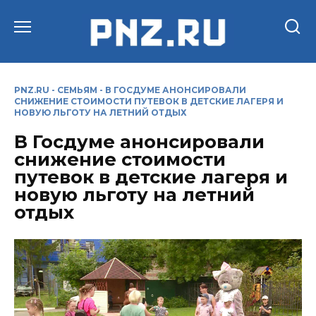
Перейти
к
содержанию
PNZ.RU
-
СЕМЬЯМ
-
В ГОСДУМЕ АНОНСИРОВАЛИ
СНИЖЕНИЕ СТОИМОСТИ ПУТЕВОК В ДЕТСКИЕ ЛАГЕРЯ И
НОВУЮ ЛЬГОТУ НА ЛЕТНИЙ ОТДЫХ
В Госдуме анонсировали
снижение стоимости
путевок в детские лагеря и
новую льготу на летний
отдых