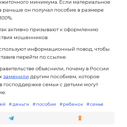
прожиточного минимума. Если материальное
а раньше он получал пособие в размере
100%.
х так активно призывают к оформлению
ствия мошенников.
спользуют информационный повод, чтобы
тавив перейти по ссылке.
правительстве объяснили, почему в России
Их
заменили
другим пособием, которое
 господдержке семьи с детьми могут
ие.
тей
деньги
пособие
ребенок
семья