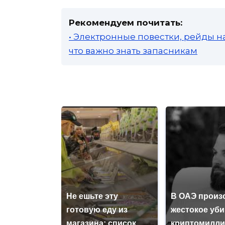
Рекомендуем почитать:
• Электронные повестки, рейды н
что важно знать запасникам
Не ешьте эту
В ОАЭ произ
готовую еду из
жестокое уб
магазина: список
криптомилли