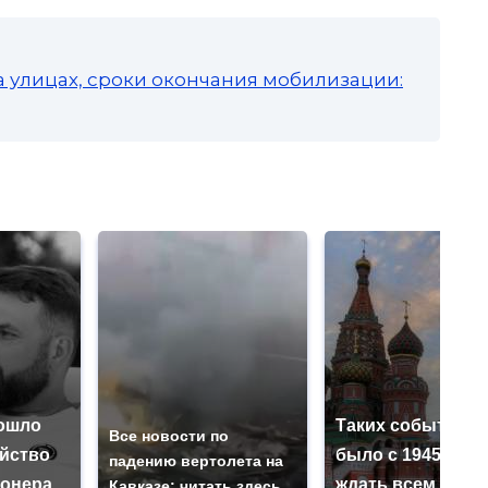
а улицах, сроки окончания мобилизации:
ошло
Таких событий н
Все новости по
ийство
было с 1945: чег
падению вертолета на
онера
ждать всем нам?
Кавказе: читать здесь