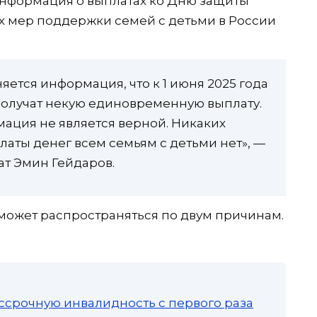
нформация о выплатах ко Дню защиты
х мер поддержки семей с детьми в России
яется информация, что к 1 июня 2025 года
получат некую единовременную выплату.
мация не является верной. Никаких
аты денег всем семьям с детьми нет», —
кат Эмин Гейдаров.
может распространяться по двум причинам.
ссрочную инвалидность с первого раза