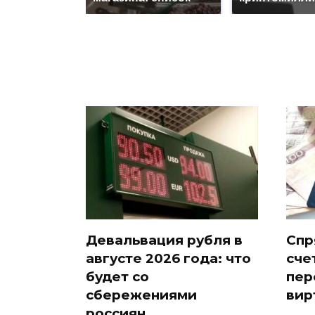
Девальвация рубля в
Спр
августе 2026 года: что
сче
будет со
пер
сбережениями
вир
россиян