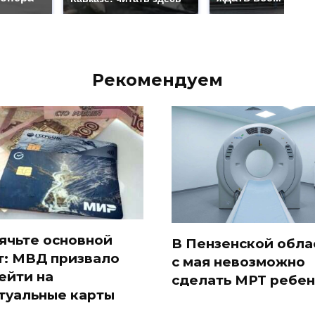
Рекомендуем
ячьте основной
В Пензенской обла
т: МВД призвало
с мая невозможно
ейти на
сделать МРТ ребен
туальные карты