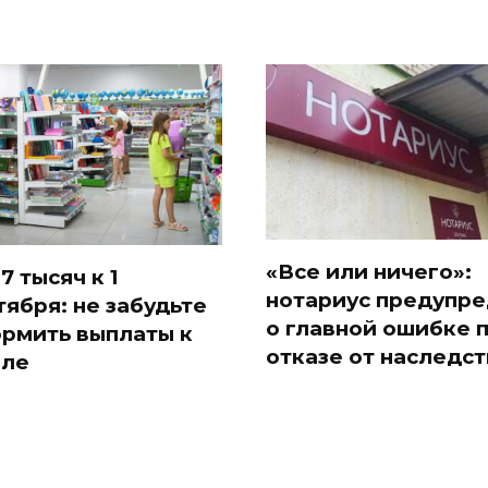
«Все или ничего»:
7 тысяч к 1
нотариус предупр
тября: не забудьте
о главной ошибке 
рмить выплаты к
отказе от наследст
ле