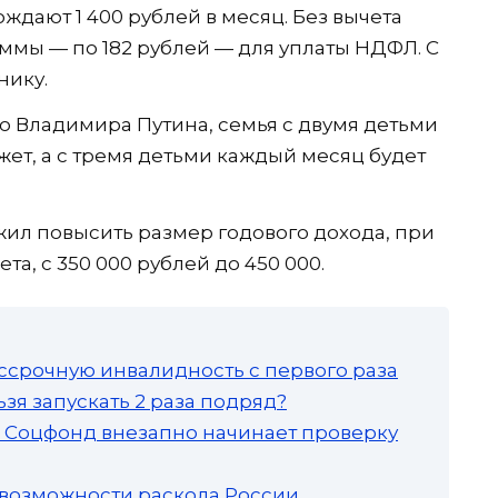
ждают 1 400 рублей в месяц. Без вычета
уммы — по 182 рублей — для уплаты НДФЛ. С
нику.
ю Владимира Путина, семья с двумя детьми
ет, а с тремя детьми каждый месяц будет
л повысить размер годового дохода, при
а, с 350 000 рублей до 450 000.
ссрочную инвалидность с первого раза
зя запускать 2 раза подряд?
а: Соцфонд внезапно начинает проверку
 возможности раскола России