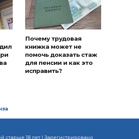
Почему трудовая
едил
книжка может не
при
помочь доказать стаж
ва
для пенсии и как это
исправить?
нза
й старше 18 лет | Зарегистрировано