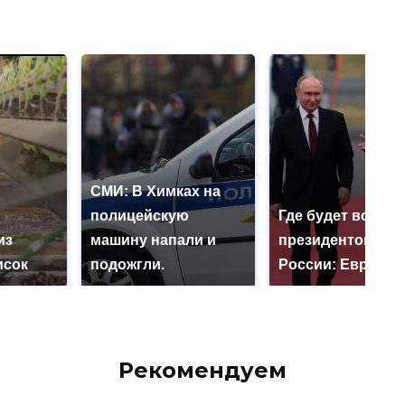
СМИ: В Химках на
полицейскую
Где будет встреч
из
машину напали и
президентов СШ
исок
подожгли.
России: Европа?
Рекомендуем