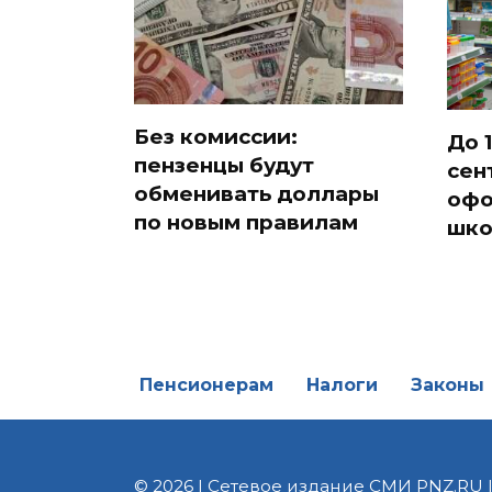
Без комиссии:
До 1
пензенцы будут
сен
обменивать доллары
офо
по новым правилам
шко
Пенсионерам
Налоги
Законы
© 2026 | Сетевое издание СМИ PNZ.RU 