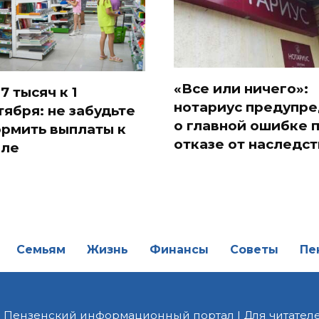
«Все или ничего»:
7 тысяч к 1
нотариус предупр
тября: не забудьте
о главной ошибке 
рмить выплаты к
отказе от наследст
ле
Семьям
Жизнь
Финансы
Советы
Пе
| Пензенский информационный портал | Для читателе