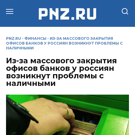
Перейти
к
содержанию
PNZ.RU
-
ФИНАНСЫ
-
ИЗ-ЗА МАССОВОГО ЗАКРЫТИЯ
ОФИСОВ БАНКОВ У РОССИЯН ВОЗНИКНУТ ПРОБЛЕМЫ С
НАЛИЧНЫМИ
Из-за массового закрытия
офисов банков у россиян
возникнут проблемы с
наличными