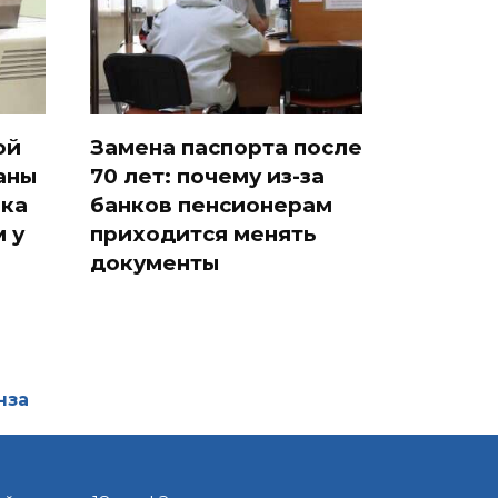
ой
Замена паспорта после
аны
70 лет: почему из-за
ака
банков пенсионерам
 у
приходится менять
документы
нза