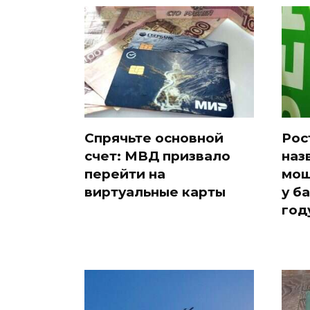
Спрячьте основной
Рос
счет: МВД призвало
наз
перейти на
мош
виртуальные карты
у б
год