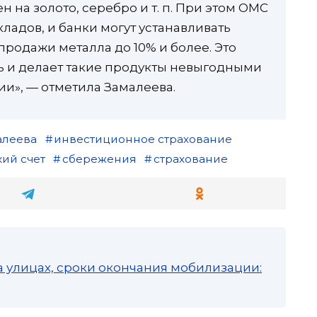
н на золото, серебро и т. п. При этом ОМС
ладов, и банки могут устанавливать
родажи металла до 10% и более. Это
 и делает такие продукты невыгодными
и», — отметила Замалеева.
алеева
инвестиционное страхование
ий счет
сбережения
страхование
а улицах, сроки окончания мобилизации: