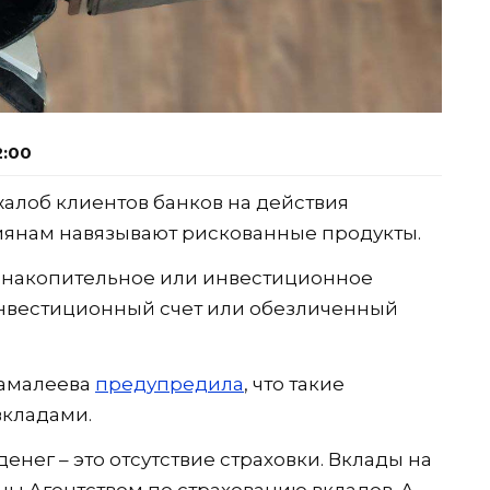
2:00
жалоб клиентов банков на действия
иянам навязывают рискованные продукты.
 накопительное или инвестиционное
инвестиционный счет или обезличенный
Замалеева
предупредила
, что такие
вкладами.
нег – это отсутствие страховки. Вклады на
аны Агентством по страхованию вкладов. А