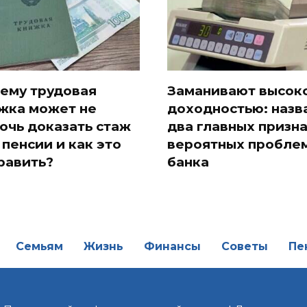
ему трудовая
Заманивают высок
жка может не
доходностью: назв
очь доказать стаж
два главных призн
 пенсии и как это
вероятных проблем
равить?
банка
Семьям
Жизнь
Финансы
Советы
Пе