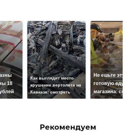
казны
Не ешьте эту
Как выглядит место
ны 18
готовую еду из
крушение вертолета на
ублей
магазина: список
Кавказе: смотреть
Рекомендуем