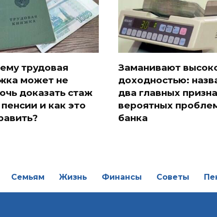
ему трудовая
Заманивают высок
жка может не
доходностью: назв
очь доказать стаж
два главных призн
 пенсии и как это
вероятных проблем
равить?
банка
Семьям
Жизнь
Финансы
Советы
Пе