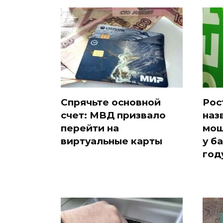
Спрячьте основной
Рос
счет: МВД призвало
наз
перейти на
мош
виртуальные карты
у б
год