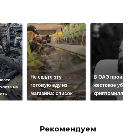
Не ешьте эту
В ОАЭ произошл
место
готовую еду из
жестокое убийст
олета на
магазина: список
криптомиллионе
реть
Рекомендуем