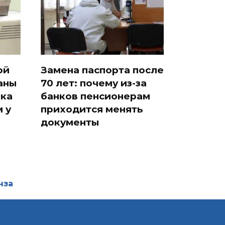
ой
Замена паспорта после
аны
70 лет: почему из-за
ака
банков пенсионерам
 у
приходится менять
документы
нза