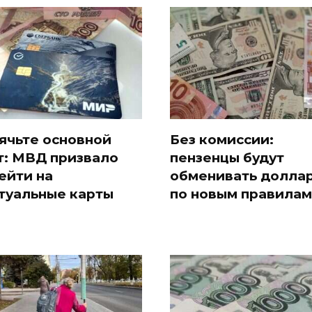
ячьте основной
Без комиссии:
т: МВД призвало
пензенцы будут
ейти на
обменивать долла
туальные карты
по новым правилам