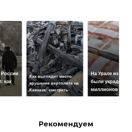
 России
На Урале из казн
Как выглядит место
: как
были украдены 1
крушение вертолета на
миллионов рубл
Кавказе: смотреть
Рекомендуем