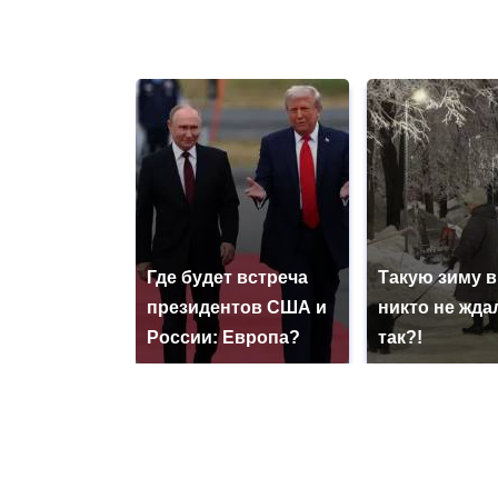
Где будет встреча
Такую зиму в
президентов США и
никто не ждал
России: Европа?
так?!