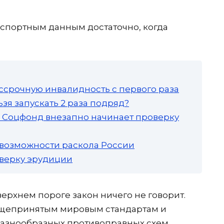
портным данным достаточно, когда
ссрочную инвалидность с первого раза
зя запускать 2 раза подряд?
а: Соцфонд внезапно начинает проверку
 возможности раскола России
роверку эрудиции
верхнем пороге закон ничего не говорит.
бщепринятым мировым стандартам и
разнообразных противоправных схем.