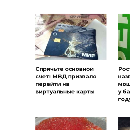
Спрячьте основной
Рос
счет: МВД призвало
наз
перейти на
мош
виртуальные карты
у б
год