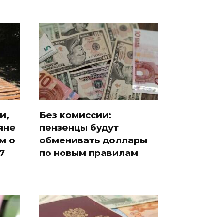
и,
Без комиссии:
яне
пензенцы будут
м о
обменивать доллары
7
по новым правилам