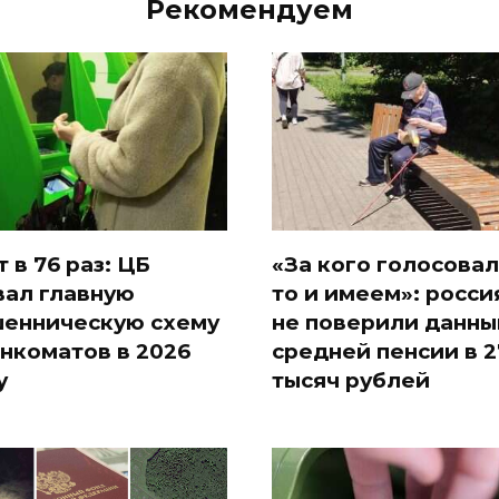
Рекомендуем
т в 76 раз: ЦБ
«За кого голосовал
вал главную
то и имеем»: росси
енническую схему
не поверили данны
анкоматов в 2026
средней пенсии в 2
у
тысяч рублей