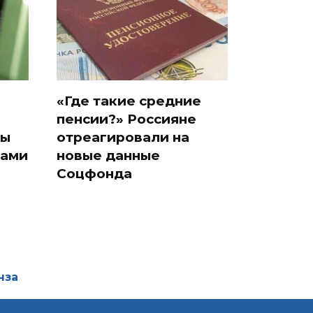
«Где такие средние
пенсии?» Россияне
ды
отреагировали на
тами
новые данные
Соцфонда
нза