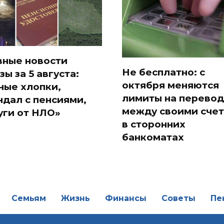
вные новости
Не бесплатно: с
зы за 5 августа:
октября меняются
ные хлопки,
лимиты на перево
ндал с пенсиями,
между своими сче
уги от НЛО»
в сторонних
банкоматах
Семьям
Жизнь
Финансы
Советы
Пе