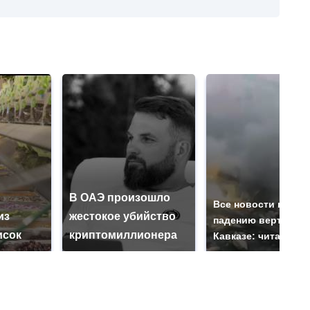
В ОАЭ произошло
Все новости по
из
жестокое убийство
падению вертолета
исок
криптомиллионера
Кавказе: читать зд