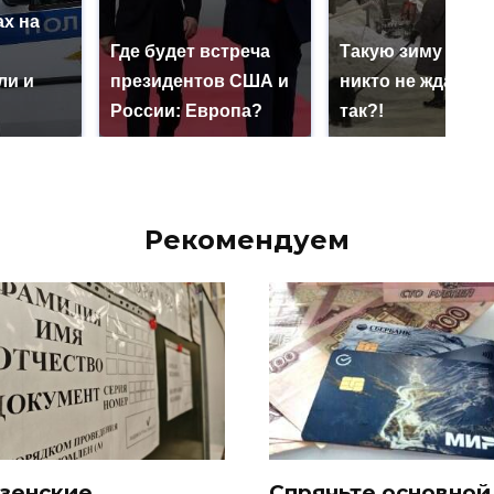
х на
ю
Где будет встреча
Такую зиму в Ро
ли и
президентов США и
никто не ждал: ка
России: Европа?
так?!
Рекомендуем
зенские
Спрячьте основной