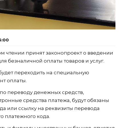
6:00
ом чтении принят законопроект о введении
ля безналичной оплаты товаров и услуг.
будет переходить на специальную
нт оплаты.
ы по переводу денежных средств,
ронные средства платежа, будут обязаны
да или ссылку на реквизиты перевода
о платежного кода.
ть и филиалы иностранных банков, отметил