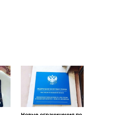
ссии
На Урале из казны
Как выглядит место
к
были украдены 18
крушение вертолета на
миллионов рублей
Кавказе: смотреть
Новые ограничения по