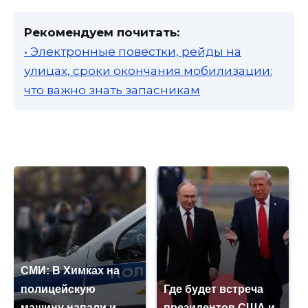
Рекомендуем почитать:
• Электронные повестки, рейды на
улицах, сроки окончания мобилизации:
что важно знать запасникам
СМИ: В Химках на
полицейскую
Где будет встреча
машину напали и
президентов США и