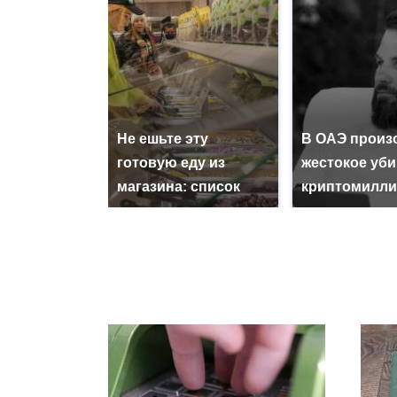
Не ешьте эту
В ОАЭ произ
готовую еду из
жестокое уб
магазина: список
криптомилли