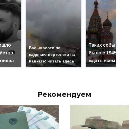
ошло
Таких событий н
Все новости по
ийство
было с 1945: чег
падению вертолета на
онера
ждать всем нам?
Кавказе: читать здесь
Рекомендуем