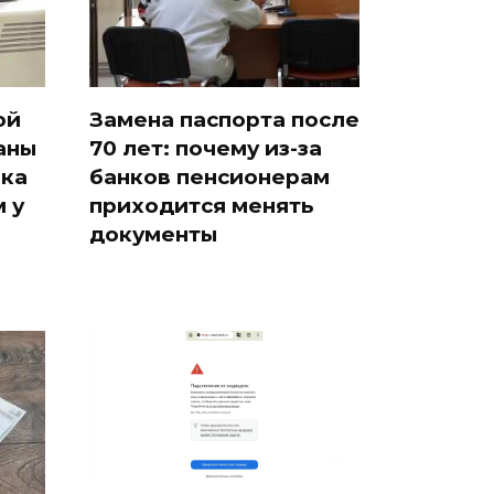
ой
Замена паспорта после
аны
70 лет: почему из-за
ака
банков пенсионерам
 у
приходится менять
документы