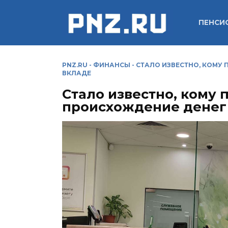
Перейти
к
ПЕНСИ
содержанию
PNZ.RU
-
ФИНАНСЫ
-
СТАЛО ИЗВЕСТНО, КОМУ
ВКЛАДЕ
Стало известно, кому
происхождение денег