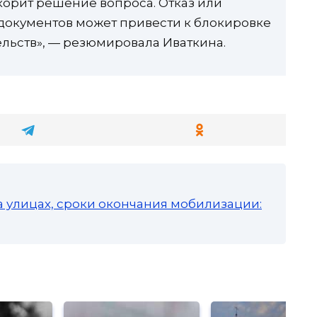
орит решение вопроса. Отказ или
документов может привести к блокировке
ельств», — резюмировала Иваткина.
а улицах, сроки окончания мобилизации: