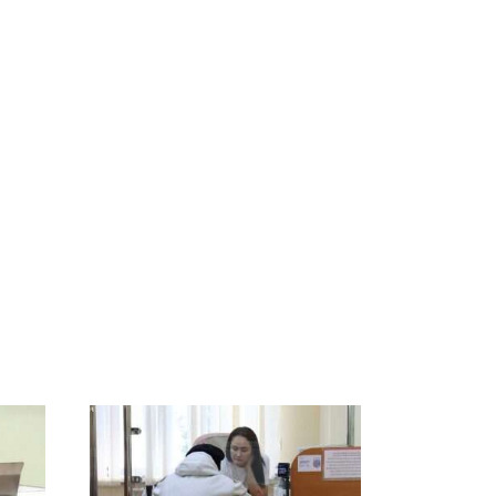
СМИ: В Химках на
е
полицейскую
В магазинах России
о
машину напали и
ажиотаж из-за этого
подожгли.
продукта: что купить?