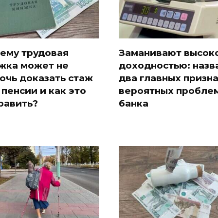
ему трудовая
Заманивают высок
жка может не
доходностью: назв
очь доказать стаж
два главных призн
 пенсии и как это
вероятных проблем
равить?
банка