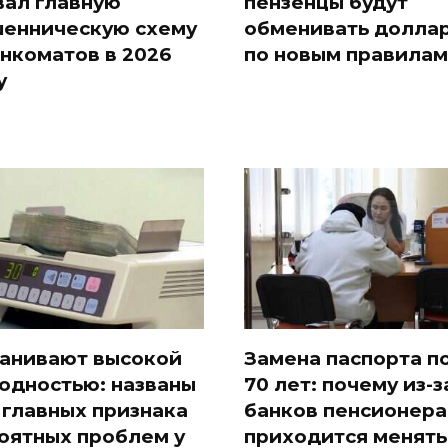
вал главную
пензенцы будут
енническую схему
обменивать долла
анкоматов в 2026
по новым правилам
у
анивают высокой
Замена паспорта п
одностью: названы
70 лет: почему из-з
 главных признака
банков пенсионер
оятных проблем у
приходится менять