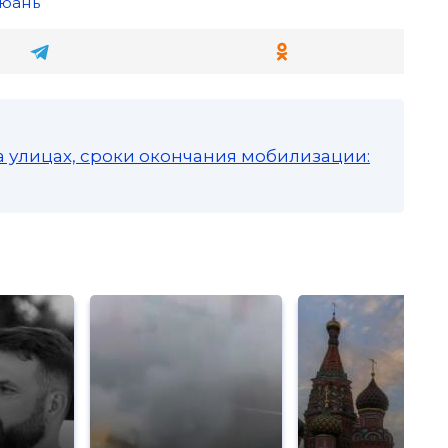
юань
а улицах, сроки окончания мобилизации: