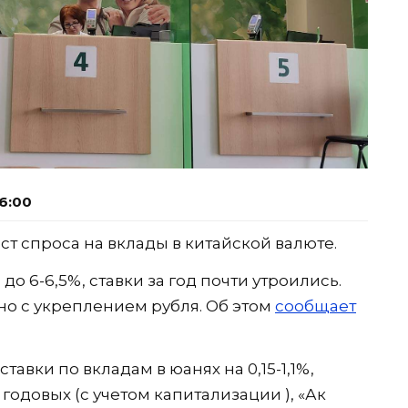
6:00
т спроса на вклады в китайской валюте.
о 6-6,5%, ставки за год почти утроились.
о с укреплением рубля. Об этом
сообщает
тавки по вкладам в юанях на 0,15-1,1%,
 годовых (с учетом капитализации ), «Ак