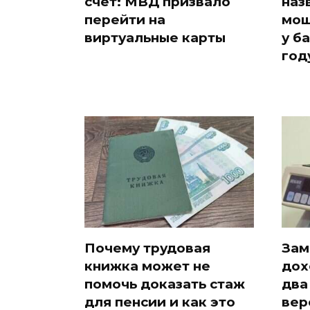
счет: МВД призвало
наз
перейти на
мош
виртуальные карты
у б
год
Почему трудовая
Зам
книжка может не
дох
помочь доказать стаж
два
для пенсии и как это
вер