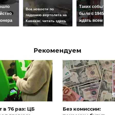
ошло
Таких событий н
Все новости по
ийство
было с 1945: чег
падению вертолета на
онера
ждать всем нам?
Кавказе: читать здесь
Рекомендуем
т в 76 раз: ЦБ
Без комиссии: