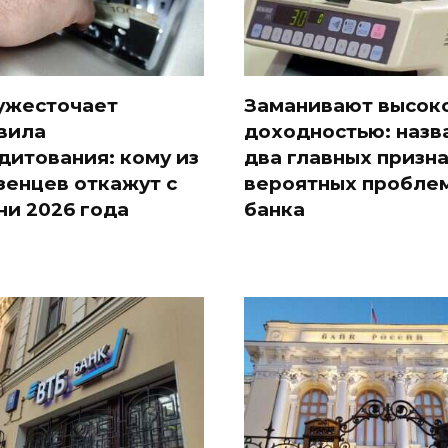
ужесточает
Заманивают высок
вила
доходностью: назв
дитования: кому из
два главных призн
зенцев откажут с
вероятных проблем
ни 2026 года
банка