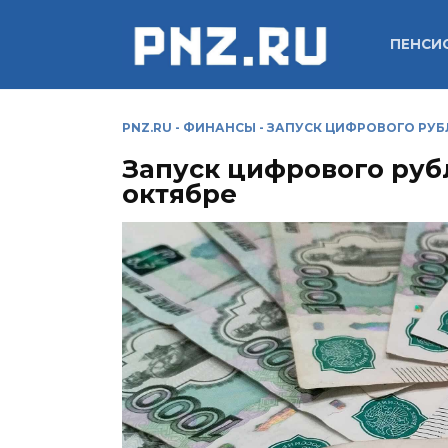
Перейти
к
ПЕНСИ
содержанию
PNZ.RU
-
ФИНАНСЫ
-
ЗАПУСК ЦИФРОВОГО РУБЛ
Запуск цифрового рубл
октябре