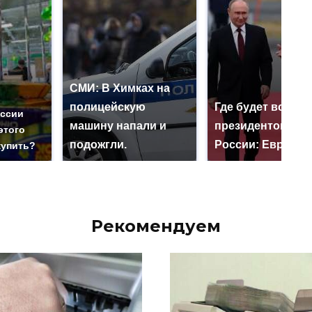
СМИ: В Химках на
полицейскую
Где будет встреч
оссии
машину напали и
президентов СШ
этого
подожгли.
России: Европа?
купить?
Рекомендуем