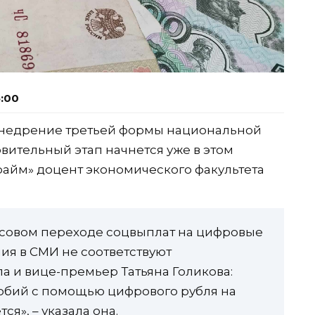
5:00
 внедрение третьей формы национальной
вительный этап начнется уже в этом
райм» доцент экономического факультета
ассовом переходе соцвыплат на цифровые
ния в СМИ не соответствуют
ла и вице-премьер Татьяна Голикова:
обий с помощью цифрового рубля на
я», – указала она.