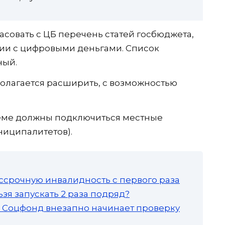
ласовать с ЦБ перечень статей госбюджета,
ции с цифровыми деньгами. Список
ный.
дполагается расширить, с возможностью
.
стеме должны подключиться местные
ниципалитетов).
ссрочную инвалидность с первого раза
зя запускать 2 раза подряд?
а: Соцфонд внезапно начинает проверку