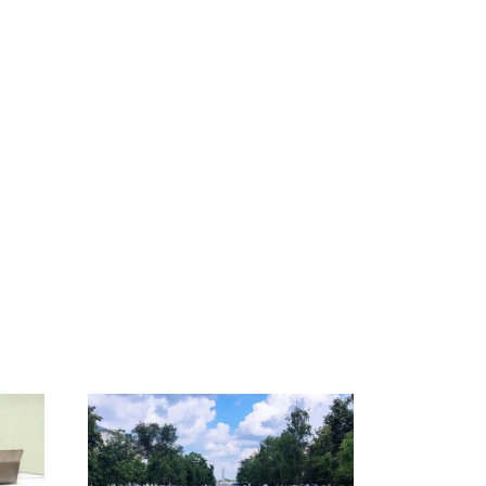
а
На Урале из казны
Такую зиму в России
А и
были украдены 18
никто не ждал: как
миллионов рублей
так?!