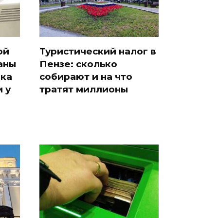
ой
Туристический налог в
аны
Пензе: сколько
ака
собирают и на что
 у
тратят миллионы