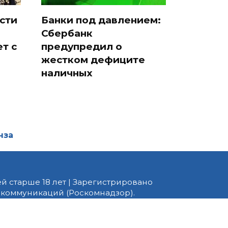
сти
Банки под давлением:
Сбербанк
ет с
предупредил о
жестком дефиците
наличных
нза
й старше 18 лет | Зарегистрировано
 коммуникаций (Роскомнадзор).
едактор — Белов В.Ю. Телефон
 информационные и авторские
ено. При перепечатке