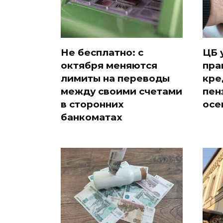
Не бесплатно: с
ЦБ 
октября меняются
пра
лимиты на переводы
кре
между своими счетами
пен
в сторонних
осе
банкоматах