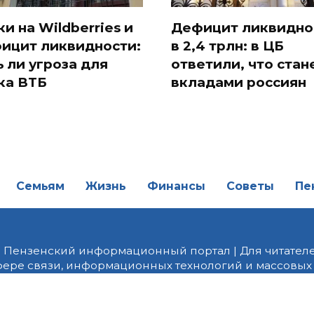
ки на Wildberries и
Дефицит ликвидно
ицит ликвидности:
в 2,4 трлн: в ЦБ
ь ли угроза для
ответили, что стан
ка ВТБ
вкладами россиян
Семьям
Жизнь
Финансы
Советы
Пе
| Пензенский информационный портал | Для читателе
фере связи, информационных технологий и массовых
от 18.02.2022 года. Учредитель ООО «ПНЗ». Главный р
fice@penzainform.ru | На портале PNZ.RU размещаются
орских материалов без разрешения редакции запрещ