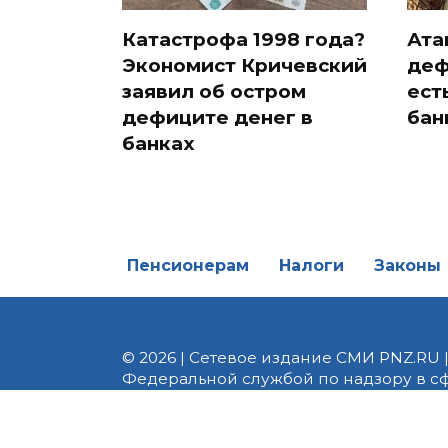
Катастрофа 1998 года?
Ата
Экономист Кричевский
деф
заявил об остром
ест
дефиците денег в
бан
банках
Пенсионерам
Налоги
Законы
© 2026 | Сетевое издание СМИ PNZ.RU 
Федеральной службой по надзору в с
Реестровая запись ЭЛ № ФС 77 - 82747 
редакции 8 (8412) 238-002, e-mail: of
материалы. Любое использование авт