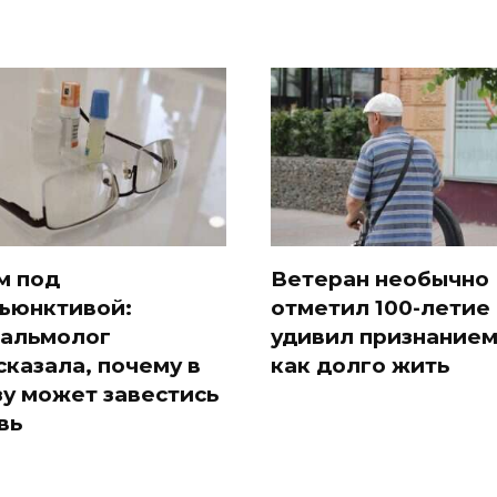
см под
Ветеран необычно
ъюнктивой:
отметил 100-летие
альмолог
удивил признанием
сказала, почему в
как долго жить
зу может завестись
вь