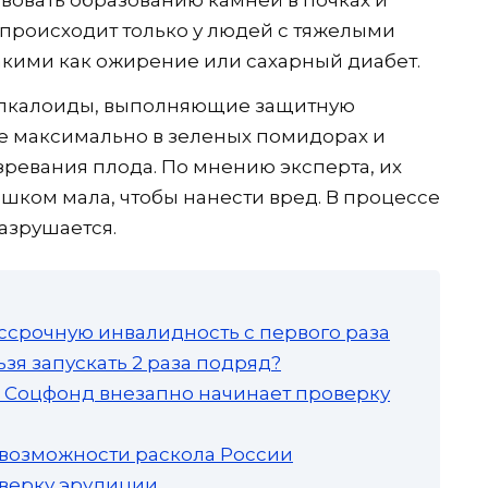
о происходит только у людей с тяжелыми
кими как ожирение или сахарный диабет.
алкалоиды, выполняющие защитную
е максимально в зеленых помидорах и
зревания плода. По мнению эксперта, их
шком мала, чтобы нанести вред. В процессе
азрушается.
ссрочную инвалидность с первого раза
зя запускать 2 раза подряд?
а: Соцфонд внезапно начинает проверку
 возможности раскола России
роверку эрудиции