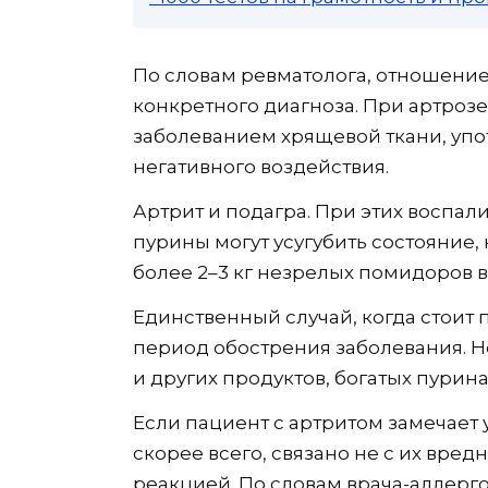
По словам ревматолога, отношение
конкретного диагноза. При артроз
заболеванием хрящевой ткани, упо
негативного воздействия.
Артрит и подагра. При этих воспал
пурины могут усугубить состояние
более 2–3 кг незрелых помидоров в
Единственный случай, когда стоит 
период обострения заболевания. Н
и других продуктов, богатых пурина
Если пациент с артритом замечает 
скорее всего, связано не с их вред
реакцией. По словам врача-аллерг