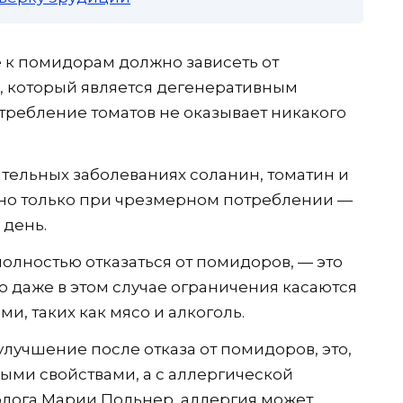
 к помидорам должно зависеть от
е, который является дегенеративным
требление томатов не оказывает никакого
ительных заболеваниях соланин, томатин и
, но только при чрезмерном потреблении —
 день.
полностью отказаться от помидоров, — это
о даже в этом случае ограничения касаются
ми, таких как мясо и алкоголь.
улучшение после отказа от помидоров, это,
ными свойствами, а с аллергической
олога Марии Польнер, аллергия может