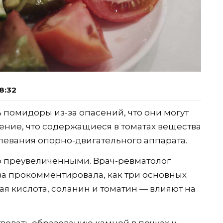
8:32
 помидоры из-за опасений, что они могут
ение, что содержащиеся в томатах вещества
олевания опорно-двигательного аппарата.
о преувеличенными. Врач-ревматолог
а прокомментировала, как три основных
 кислота, соланин и томатин — влияют на
вовать образованию камней в почках и