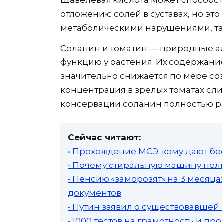
отложению солей в суставах, но эт
метаболическими нарушениями, та
Соланин и томатин — природные 
функцию у растения. Их содержани
значительно снижается по мере со
концентрация в зрелых томатах сли
консервации соланин полностью р
Сейчас читают:
• Прохождение МСЭ: кому дают бе
• Почему стиральную машину нель
• Пенсию «заморозят» на 3 месяц
документов
• Путин заявил о существовавшей
• 1000 тестов на грамотность и п