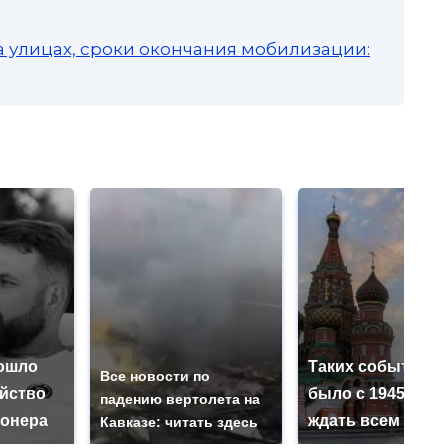
а улицах, сроки окончания мобилизации:
ошло
Таких событий н
Все новости по
ийство
было с 1945: чег
падению вертолета на
онера
ждать всем нам?
Кавказе: читать здесь