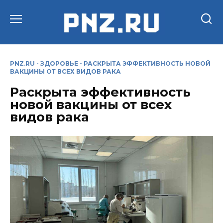
Перейти
к
содержанию
PNZ.RU
-
ЗДОРОВЬЕ
-
РАСКРЫТА ЭФФЕКТИВНОСТЬ НОВОЙ
ВАКЦИНЫ ОТ ВСЕХ ВИДОВ РАКА
Раскрыта эффективность
новой вакцины от всех
видов рака