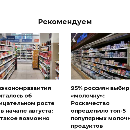
Рекомендуем
экономразвития
95% россиян выби
италось об
«молочку»:
ицательном росте
Роскачество
 в начале августа:
определило топ-5
 такое возможно
популярных молоч
продуктов