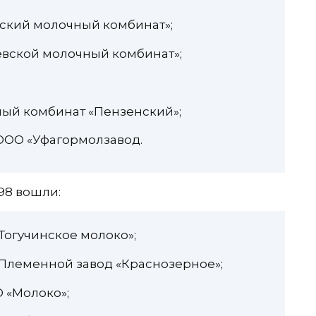
нский молочный комбинат»;
евской молочный комбинат»;
;
ный комбинат «Пензенский»;
ООО «Уфагормолзавод.
98 вошли:
Тогучинское молоко»;
«Племенной завод «Краснозерное»;
 «Молоко»;