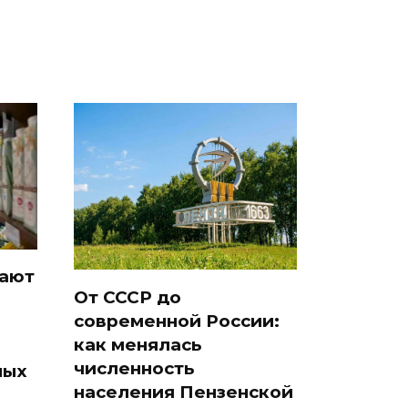
рают
От СССР до
современной России:
как менялась
численность
ных
населения Пензенской