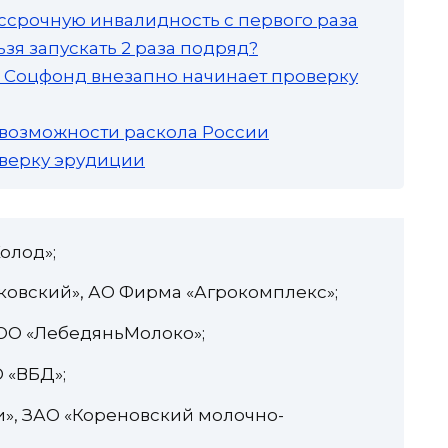
ссрочную инвалидность с первого раза
зя запускать 2 раза подряд?
а: Соцфонд внезапно начинает проверку
 возможности раскола России
роверку эрудиции
олод»;
ковский», АО Фирма «Агрокомплекс»;
ООО «ЛебедяньМолоко»;
 «ВБД»;
и», ЗАО «Кореновский молочно-