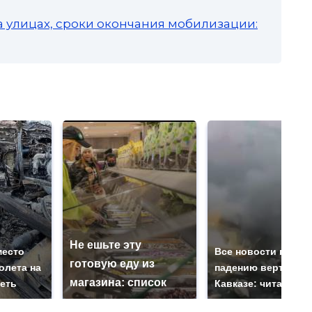
а улицах, сроки окончания мобилизации:
Не ешьте эту
место
Все новости по
готовую еду из
олета на
падению вертолета
магазина: список
реть
Кавказе: читать зд