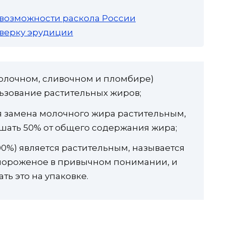
 возможности раскола России
роверку эрудиции
олочном, сливочном и пломбире)
ьзование растительных жиров;
я замена молочного жира растительным,
шать 50% от общего содержания жира;
100%) является растительным, называется
 мороженое в привычном понимании, и
ть это на упаковке.