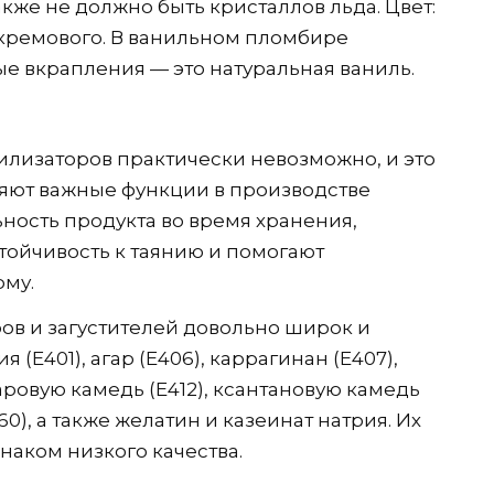
акже не должно быть кристаллов льда. Цвет:
 кремового. В ванильном пломбире
 вкрапления — это натуральная ваниль.
илизаторов практически невозможно, и это
яют важные функции в производстве
ность продукта во время хранения,
тойчивость к таянию и помогают
му.
в и загустителей довольно широк и
 (Е401), агар (Е406), каррагинан (Е407),
аровую камедь (Е412), ксантановую камедь
460), а также желатин и казеинат натрия. Их
наком низкого качества.