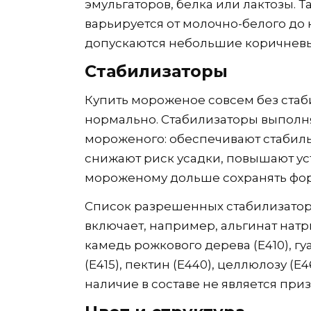
эмульгаторов, белка или лактозы. Т
варьируется от молочно-белого до
допускаются небольшие коричневые
Стабилизаторы
Купить мороженое совсем без стаб
нормально. Стабилизаторы выполн
мороженого: обеспечивают стабиль
снижают риск усадки, повышают ус
мороженому дольше сохранять фор
Список разрешенных стабилизаторо
включает, например, альгинат натрия
камедь рожкового дерева (Е410), гу
(Е415), пектин (Е440), целлюлозу (Е
наличие в составе не является приз