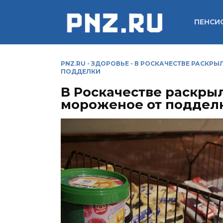
Перейти
к
ПЕНСИ
содержанию
PNZ.RU
-
ЗДОРОВЬЕ
-
В РОСКАЧЕСТВЕ РАСКРЫ
ПОДДЕЛКИ
В Роскачестве раскрыл
мороженое от поддел