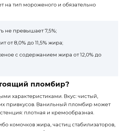
т на тип мороженого и обязательно
ь не превышает 7,5%;
 от 8,0% до 11,5% жира;
еное с содержанием жира от 12,0% до
стоящий пломбир?
ми характеристиками. Вкус: чистый,
них привкусов. Ванильный пломбир может
стенция: плотная и кремообразная.
либо комочков жира, частиц стабилизаторов,