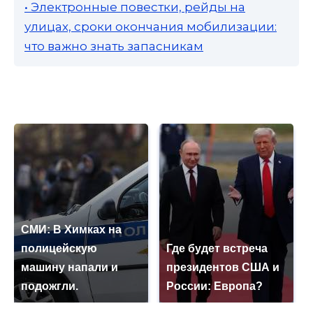
• Электронные повестки, рейды на
улицах, сроки окончания мобилизации:
что важно знать запасникам
СМИ: В Химках на
полицейскую
Где будет встреча
машину напали и
президентов США и
подожгли.
России: Европа?