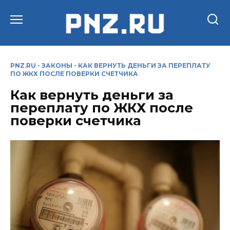
Перейти
к
содержанию
PNZ.RU
-
ЗАКОНЫ
-
КАК ВЕРНУТЬ ДЕНЬГИ ЗА ПЕРЕПЛАТУ
ПО ЖКХ ПОСЛЕ ПОВЕРКИ СЧЕТЧИКА
Как вернуть деньги за
переплату по ЖКХ после
поверки счетчика