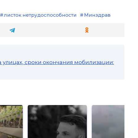
листок нетрудоспособности
Минздрав
а улицах, сроки окончания мобилизации: