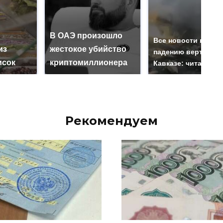
В ОАЭ произошло
Все новости по
из
жестокое убийство
падению вертолета
исок
криптомиллионера
Кавказе: читать зд
Рекомендуем