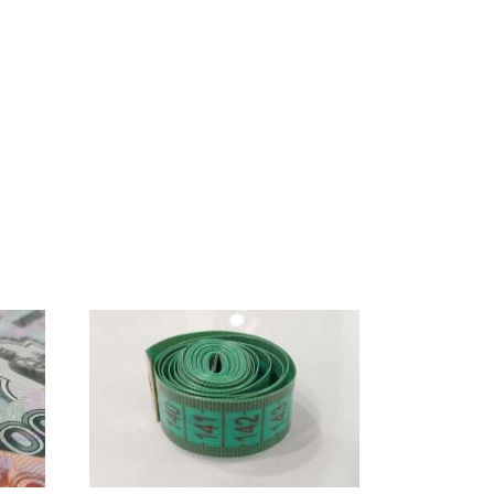
СМИ: В Химках на
полицейскую
В магазинах России
машину напали и
 на
ажиотаж из-за этого
подожгли.
есь
продукта: что купить?