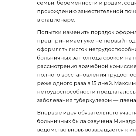
семьи, беременности и родам, со
прохождению заместительной почеч
в стационаре.
Попытки изменить порядок оформ
предпринимает уже не первый год.
оформлять листок нетрудоспособно
больничных за полгода сроком на 
рассмотрения врачебной комиссие
полного восстановления трудоспо
реже одного раза в 15 дней. Макс
нетрудоспособности предлагалось 
заболевания туберкулезом — двен
Впервые идея обязательного участ
больничных была озвучена Минздра
ведомство вновь возвращается к и