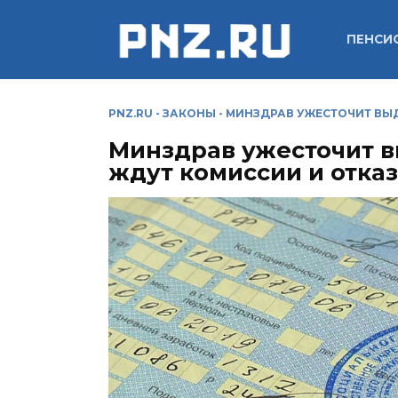
Перейти
к
ПЕНСИ
содержанию
PNZ.RU
-
ЗАКОНЫ
-
МИНЗДРАВ УЖЕСТОЧИТ ВЫД
Минздрав ужесточит в
ждут комиссии и отка