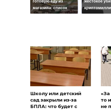
готовую еду из
жестокое уб
магазина: список
криптомилли
Школу или детский
«За
сад закрыли из-за
то 
БПЛА: что будет с
не 