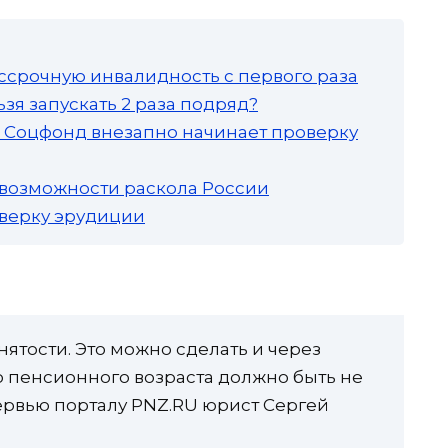
ссрочную инвалидность с первого раза
зя запускать 2 раза подряд?
а: Соцфонд внезапно начинает проверку
 возможности раскола России
роверку эрудиции
анятости. Это можно сделать и через
о пенсионного возраста должно быть не
тервью порталу PNZ.RU юрист Сергей