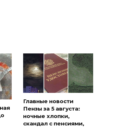
о
машину напали и
ажиотаж из-за этого
подожгли.
продукта: что купить?
Главные новости
сная
Пензы за 5 августа:
до
ночные хлопки,
скандал с пенсиями,