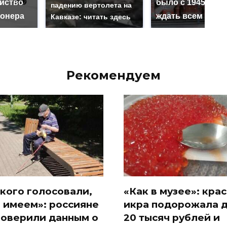
ийство
было с 1945: чег
падению вертолета на
онера
ждать всем нам?
Кавказе: читать здесь
Рекомендуем
 кого голосовали,
«Как в музее»: кра
и имеем»: россияне
икра подорожала 
поверили данным о
20 тысяч рублей и