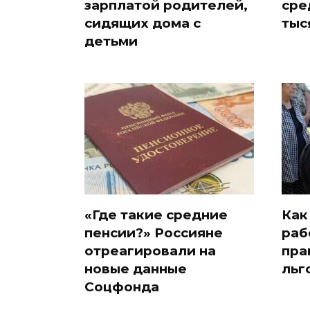
зарплатой родителей,
сре
сидящих дома с
тыс
детьми
«Где такие средние
Как
пенсии?» Россияне
раб
отреагировали на
пра
новые данные
льг
Соцфонда