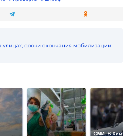
а улицах, сроки окончания мобилизации:
СМИ: В Химках н