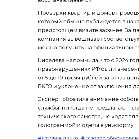
восстанавливается.
Проверки квартир и домов проводя
который обычно публикуется в нач
предстоящем визите заранее. За д
компания вывешивает соответств
можно получить на официальном с
Киселева напомнила, что с 2024 го
правонарушениях РФ были внесен
от 5 до 10 тысяч рублей за отказ д
ВКГО и уклонение от заключения д
Эксперт обратила внимание собств
службы никогда не предлагают пла
технического осмотра, не ходят вд
голограммой и одеты в униформу.
газовая плита
газовое оборудован