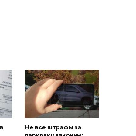
Где будет встреча
На Урале из казны
президентов США и
были украдены 18
России: Европа?
миллионов рублей
 в
Не все штрафы за
парковку законны: