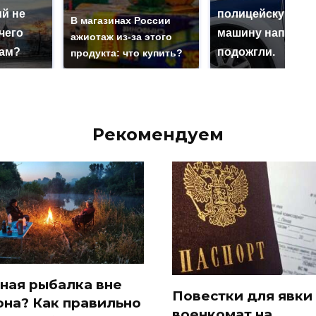
й не
полицейскую
В магазинах России
чего
машину напали и
ажиотаж из-за этого
нам?
подожгли.
продукта: что купить?
Рекомендуем
ная рыбалка вне
Повестки для явки
она? Как правильно
военкомат на