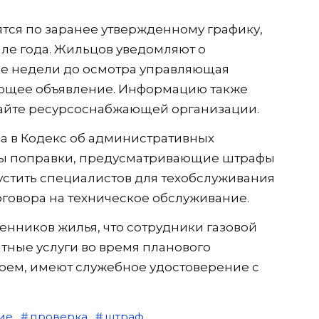
тся по заранее утвержденному графику,
але года. Жильцов уведомляют о
ве недели до осмотра управляющая
ующее объявление. Информацию также
айте ресурсоснабжающей организации.
да в Кодекс об административных
ы поправки, предусматривающие штрафы
опустить специалистов для техобслуживания
оговора на техническое обслуживание.
енников жилья, что сотрудники газовой
тные услуги во время планового
воем, имеют служебное удостоверение с
ие
проверка
штраф