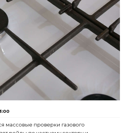
3:00
я массовые проверки газового
ят рейды по частному сектору и