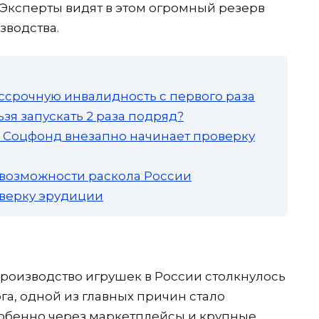
Эксперты видят в этом огромный резерв
зводства.
ссрочную инвалидность с первого раза
зя запускать 2 раза подряд?
а: Соцфонд внезапно начинает проверку
 возможности раскола России
роверку эрудиции
производство игрушек в России столкнулось
а, одной из главных причин стало
собенно через маркетплейсы и крупные