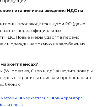
й продукции.
ское питание из-за введения НДС на
 гигиены производится внутри РФ (даже
возится через официальных
ят НДС. Новые меры ударят в первую
шек и одежды напрямую из зарубежных
а маркетплейсах?
(Wildberries, Ozon и др.) выводить товары
первые страницы поиска и предоставлять
х блоках.
магазин
маркетплейс
Минпромторг
йская полка