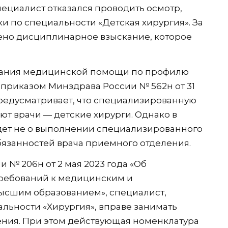
ециалист отказался проводить осмотр,
ки по специальности «Детская хирургия». За
ено дисциплинарное взыскание, которое
азания медицинской помощи по профилю
 приказом Минздрава России № 562н от 31
 предусматривает, что специализированную
т врачи — детские хирурги. Однако в
дет не о выполнении специализированного
бязанностей врача приемного отделения.
 № 206н от 2 мая 2023 года «Об
ребований к медицинским и
ысшим образованием», специалист,
ьности «Хирургия», вправе занимать
ения. При этом действующая номенклатура