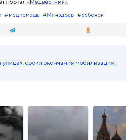
ет портал
«Медвестник»
.
е
медпомощь
Минздрав
ребенок
а улицах, сроки окончания мобилизации: