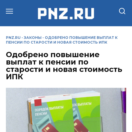
Перейти
к
содержанию
PNZ.RU
-
ЗАКОНЫ
-
ОДОБРЕНО ПОВЫШЕНИЕ ВЫПЛАТ К
ПЕНСИИ ПО СТАРОСТИ И НОВАЯ СТОИМОСТЬ ИПК
Одобрено повышение
выплат к пенсии по
старости и новая стоимость
ИПК