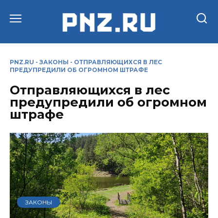
Перейти
к
содержанию
PNZ.RU
-
ЗАКОНЫ
-
ОТПРАВЛЯЮЩИХСЯ В ЛЕС
ПРЕДУПРЕДИЛИ ОБ ОГРОМНОМ ШТРАФЕ
Отправляющихся в лес
предупредили об огромном
штрафе
ЗАКОНЫ