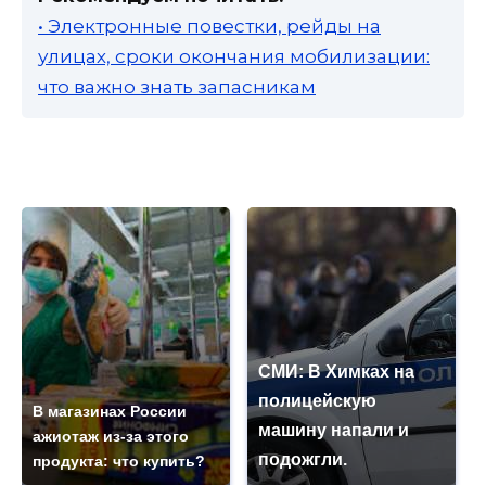
• Электронные повестки, рейды на
улицах, сроки окончания мобилизации:
что важно знать запасникам
СМИ: В Химках на
полицейскую
В магазинах России
машину напали и
ажиотаж из-за этого
подожгли.
продукта: что купить?