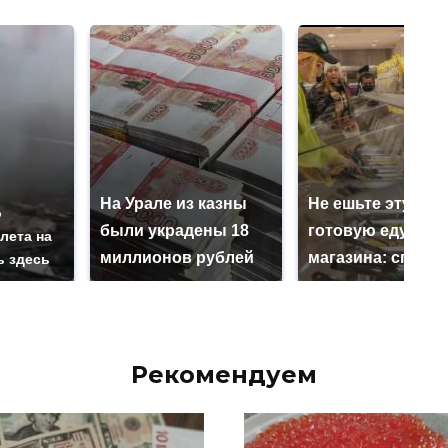
На Урале из казны
Не ешьте эту
о
были украдены 18
готовую еду из
лета на
миллионов рублей
магазина: список
ь здесь
Рекомендуем