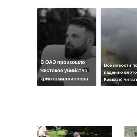
В ОАЭ произошло
Все новости п
жестокое убийство
падению верто
криптомиллионера
Кавказе: читат