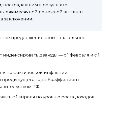
м, пострадавшим в результате
иды ежемесячной денежной выплаты,
 в заключении.
енное предложение стоит тщательнее
т индексировать дважды — с 1 февраля и с 1
ть по фактической инфляции,
м предыдущего года. Коэффициент
авительством РФ.
вать с 1 апреля по уровню роста доходов