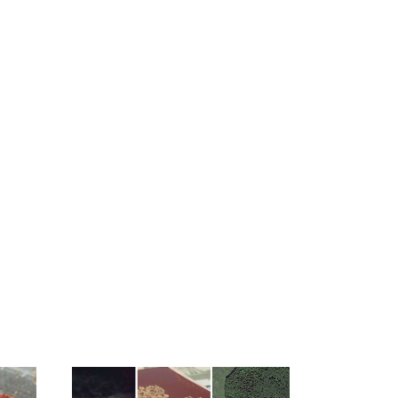
Таких событий не
В магазинах России
было с 1945: чего
ажиотаж из-за этого
ждать всем нам?
продукта: что купить?