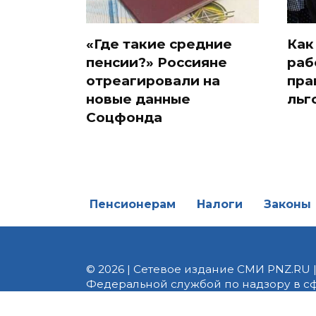
«Где такие средние
Как
пенсии?» Россияне
раб
отреагировали на
пра
новые данные
льг
Соцфонда
Пенсионерам
Налоги
Законы
© 2026 | Сетевое издание СМИ PNZ.RU 
Федеральной службой по надзору в с
Реестровая запись ЭЛ № ФС 77 - 82747 
редакции 8 (8412) 238-002, e-mail: of