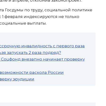
ле и апреле, отклонив законопроект.
а Госдумы по труду, социальной политике
с 1 февраля индексируются не только
 социальные выплаты.
ссрочную инвалидность с первого раза
зя запускать 2 раза подряд?
а: Соцфонд внезапно начинает проверку
 возможности раскола России
роверку эрудиции