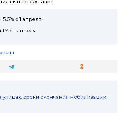
я выплат составит:
 5,5% с 1 апреля;
,1% с 1 апреля.
енсия
а улицах, сроки окончания мобилизации: