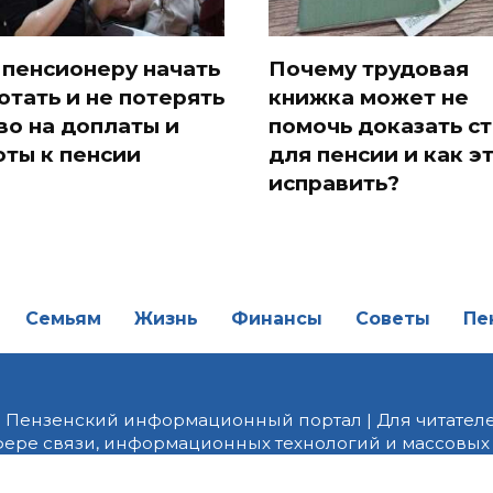
 пенсионеру начать
Почему трудовая
отать и не потерять
книжка может не
во на доплаты и
помочь доказать с
оты к пенсии
для пенсии и как э
исправить?
Семьям
Жизнь
Финансы
Советы
Пе
| Пензенский информационный портал | Для читателе
фере связи, информационных технологий и массовых
от 18.02.2022 года. Учредитель ООО «ПНЗ». Главный р
fice@penzainform.ru | На портале PNZ.RU размещаются