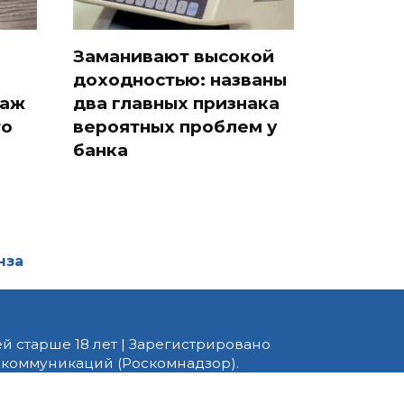
Заманивают высокой
доходностью: названы
таж
два главных признака
то
вероятных проблем у
банка
нза
й старше 18 лет | Зарегистрировано
 коммуникаций (Роскомнадзор).
едактор — Белов В.Ю. Телефон
 информационные и авторские