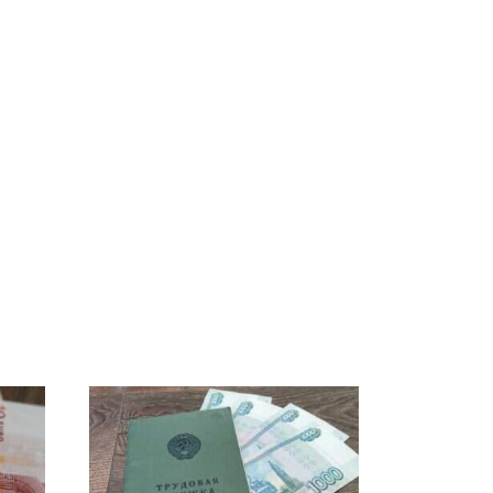
СМИ: В Химках на
е
полицейскую
В магазинах России
о
машину напали и
ажиотаж из-за этого
подожгли.
продукта: что купить?