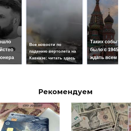
ошло
Таких событий н
Все новости по
ийство
было с 1945: чег
падению вертолета на
онера
ждать всем нам?
Кавказе: читать здесь
Рекомендуем