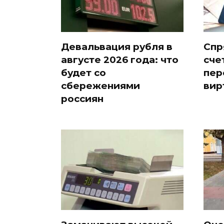
Девальвация рубля в
Спр
августе 2026 года: что
сче
будет со
пер
сбережениями
вир
россиян