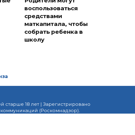
ятые
Родители могут
воспользоваться
средствами
маткапитала, чтобы
собрать ребенка в
школу
нза
й старше 18 лет | Зарегистрировано
 коммуникаций (Роскомнадзор).
едактор — Белов В.Ю. Телефон
 информационные и авторские
ено. При перепечатке