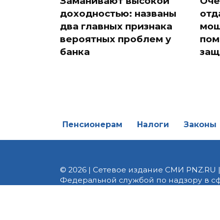
Заманивают высокой
Оче
доходностью: названы
отд
два главных признака
мош
вероятных проблем у
пом
банка
защ
Пенсионерам
Налоги
Законы
© 2026 | Сетевое издание СМИ PNZ.RU 
Федеральной службой по надзору в с
Реестровая запись ЭЛ № ФС 77 - 82747 
редакции 8 (8412) 238-002, e-mail: of
материалы. Любое использование авт