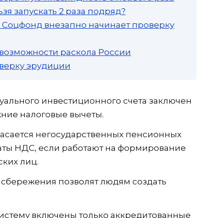
зя запускать 2 раза подряд?
а: Соцфонд внезапно начинает проверку
 возможности раскола России
роверку эрудиции
уального инвестиционного счета заключен
жние налоговые вычеты.
касается негосударственных пенсионных
аты НДС, если работают на формирование
ких лиц.
 сбережения позволят людям создать
систему включены только аккредитованные