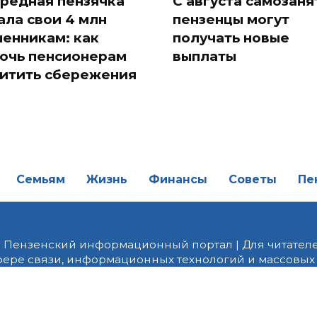
редная пензячка
С августа самозан
ала свои 4 млн
пензенцы могут
енникам: как
получать новые
очь пенсионерам
выплаты
итить сбережения
Семьям
Жизнь
Финансы
Советы
Пе
| Пензенский информационный портал | Для читателе
фере связи, информационных технологий и массовых
от 18.02.2022 года. Учредитель ООО «ПНЗ». Главный р
fice@penzainform.ru | На портале PNZ.RU размещаются
орских материалов без разрешения редакции запрещ