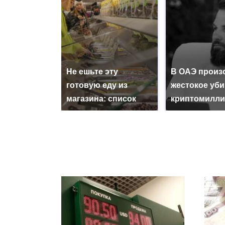
Не ешьте эту
В ОАЭ произ
готовую еду из
жестокое уб
магазина: список
криптомилли