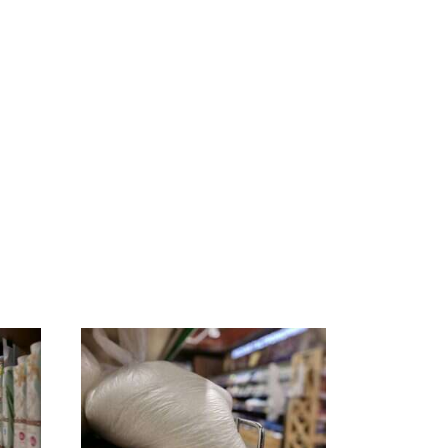
ссии
На Урале из казны
Как выглядит место
к
были украдены 18
крушение вертолета на
миллионов рублей
Кавказе: смотреть