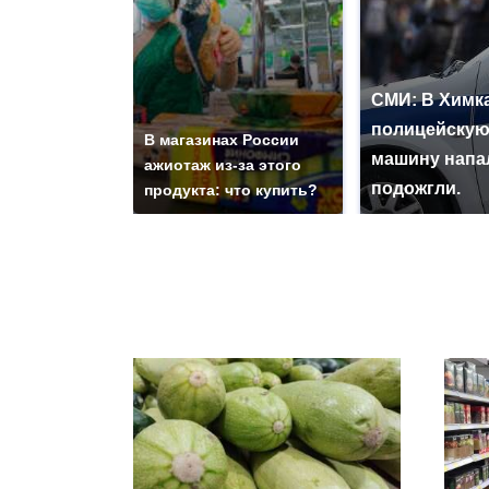
СМИ: В Химка
полицейску
В магазинах России
машину напа
ажиотаж из-за этого
подожгли.
продукта: что купить?