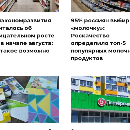
экономразвития
95% россиян выби
италось об
«молочку»:
ицательном росте
Роскачество
 в начале августа:
определило топ-5
 такое возможно
популярных молоч
продуктов