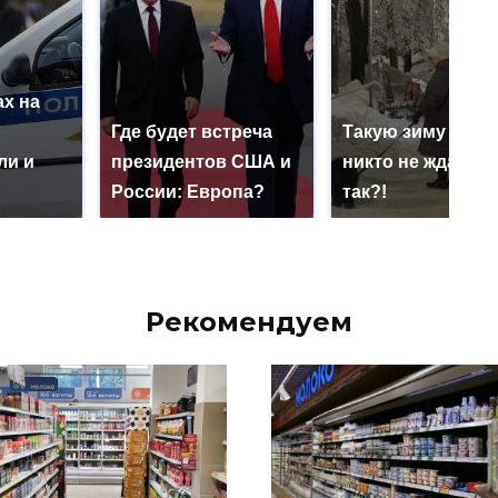
х на
ю
Где будет встреча
Такую зиму в Ро
ли и
президентов США и
никто не ждал: ка
России: Европа?
так?!
Рекомендуем