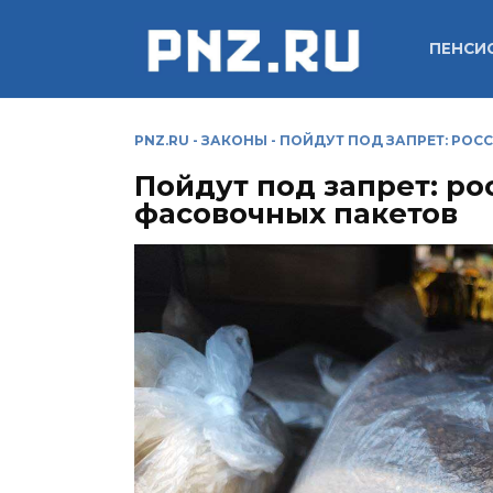
Перейти
к
ПЕНСИ
содержанию
PNZ.RU
-
ЗАКОНЫ
-
ПОЙДУТ ПОД ЗАПРЕТ: РО
Пойдут под запрет: р
фасовочных пакетов