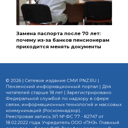
Замена паспорта после 70 лет:
почему из-за банков пенсионерам
приходится менять документы
© 2026 | Сетевое издание СМИ PNZ.RU |
Пензенский информационный портал | Для
читателей старше 18 лет | Зарегистрировано
Федеральной службой по надзору в сфере
связи, информационных технологий и массовых
коммуникаций (Роскомнадзор).
Реестровая запись ЭЛ № ФС 77 - 82747 от
18.02.2022 года. Учредитель ООО «ПНЗ». Главный