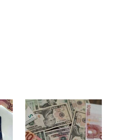
Такую зиму в России
Не ешьте эту
о
никто не ждал: как
готовую еду из
а на
так?!
магазина: список