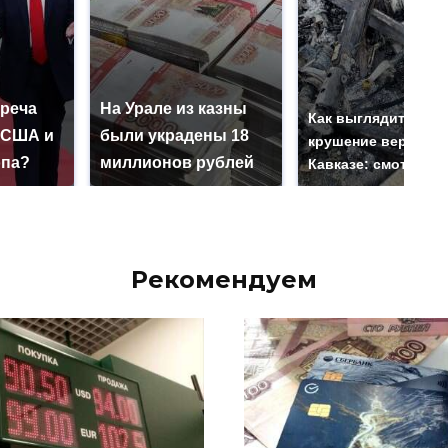
треча
На Урале из казны
Как выглядит мест
 США и
были украдены 18
крушение вертолет
опа?
миллионов рублей
Кавказе: смотреть
Рекомендуем