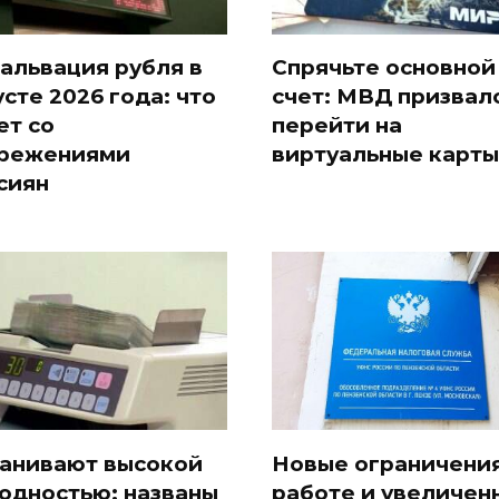
альвация рубля в
Спрячьте основной
усте 2026 года: что
счет: МВД призвал
ет со
перейти на
режениями
виртуальные карты
сиян
анивают высокой
Новые ограничения
одностью: названы
работе и увеличен