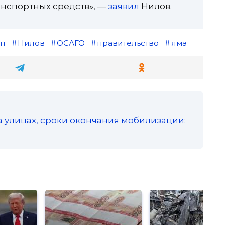
анспортных средств», —
заявил
Нилов.
тп
Нилов
ОСАГО
правительство
яма
а улицах, сроки окончания мобилизации: