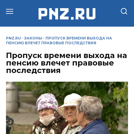
Перейти
к
содержанию
PNZ.RU
-
ЗАКОНЫ
-
ПРОПУСК ВРЕМЕНИ ВЫХОДА НА
ПЕНСИЮ ВЛЕЧЕТ ПРАВОВЫЕ ПОСЛЕДСТВИЯ
Пропуск времени выхода на
пенсию влечет правовые
последствия