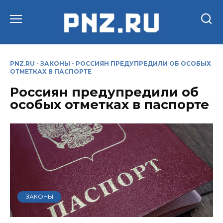
Перейти
к
содержанию
PNZ.RU
-
ЗАКОНЫ
-
РОССИЯН ПРЕДУПРЕДИЛИ ОБ ОСОБЫХ
ОТМЕТКАХ В ПАСПОРТЕ
Россиян предупредили об
особых отметках в паспорте
ЗАКОНЫ