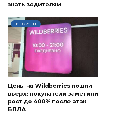
знать водителям
ИЗ ЖИЗНИ
а
Где будет встреча
Такую зиму в России
Цены на Wildberries пошли
президентов США и
никто не ждал: как
вверх: покупатели заметили
России: Европа?
так?!
рост до 400% после атак
БПЛА