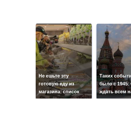
Не ешьте эту
Таких событи
готовую еду из
было с 1945: 
магазина: список
ждать всем 