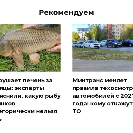
Рекомендуем
рушает печень за
Минтранс меняет
яцы: эксперты
правила техосмотр
яснили, какую рыбу
автомобилей с 202
ынков
года: кому откажут
егорически нельзя
ТО
ь