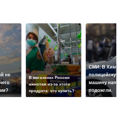
СМИ: В Химках н
й не
полицейскую
В магазинах России
чего
машину напали и
ажиотаж из-за этого
нам?
подожгли.
продукта: что купить?