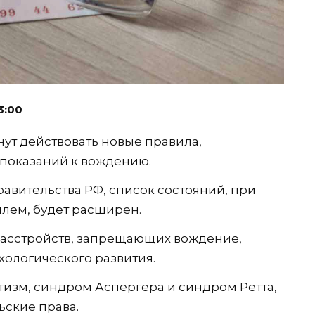
3:00
чнут действовать новые правила,
показаний к вождению.
авительства РФ, список состояний, при
илем, будет расширен.
расстройств, запрещающих вождение,
ологического развития.
тизм, синдром Аспергера и синдром Ретта,
ьские права.