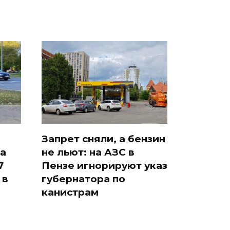
Запрет сняли, а бензин
а
не льют: на АЗС в
7
Пензе игнорируют указ
 в
губернатора по
канистрам