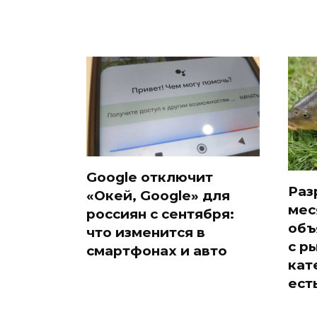
Google отключит
Раз
«Окей, Google» для
мес
россиян с сентября:
объ
что изменится в
с р
смартфонах и авто
кат
ест