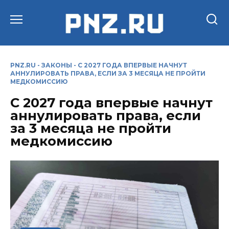
Перейти
к
содержанию
PNZ.RU
-
ЗАКОНЫ
-
С 2027 ГОДА ВПЕРВЫЕ НАЧНУТ
АННУЛИРОВАТЬ ПРАВА, ЕСЛИ ЗА 3 МЕСЯЦА НЕ ПРОЙТИ
МЕДКОМИССИЮ
С 2027 года впервые начнут
аннулировать права, если
за 3 месяца не пройти
медкомиссию