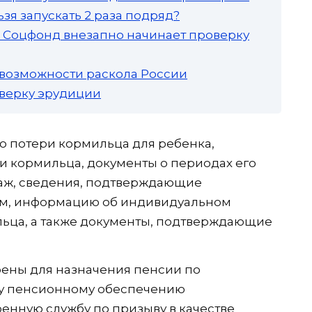
зя запускать 2 раза подряд?
а: Соцфонд внезапно начинает проверку
 возможности раскола России
роверку эрудиции
ю потери кормильца для ребенка,
ти кормильца, документы о периодах его
таж, сведения, подтверждающие
м, информацию об индивидуальном
ьца, а также документы, подтверждающие
ены для назначения пенсии по
му пенсионному обеспечению
нную службу по призыву в качестве