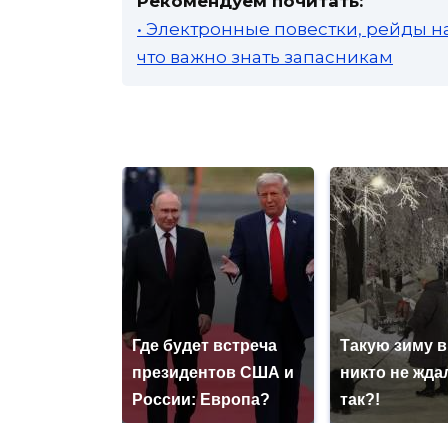
Рекомендуем почитать:
• Электронные повестки, рейды н
что важно знать запасникам
Где будет встреча
Такую зиму в
президентов США и
никто не ждал
России: Европа?
так?!