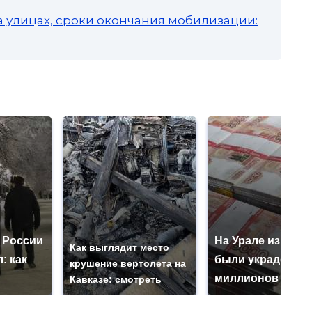
а улицах, сроки окончания мобилизации:
 России
На Урале из казн
Как выглядит место
: как
были украдены 1
крушение вертолета на
миллионов рубл
Кавказе: смотреть