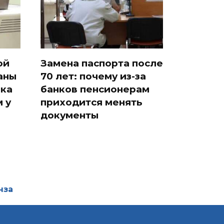
ой
Замена паспорта после
аны
70 лет: почему из-за
ака
банков пенсионерам
 у
приходится менять
документы
нза