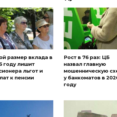
ой размер вклада в
Рост в 76 раз: ЦБ
6 году лишит
назвал главную
сионера льгот и
мошенническую сх
лат к пенсии
у банкоматов в 202
году