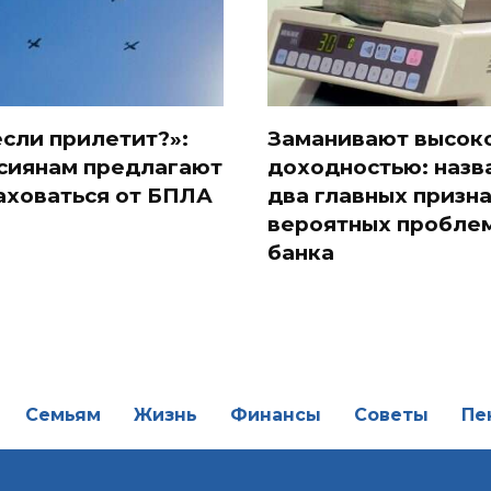
если прилетит?»:
Заманивают высок
сиянам предлагают
доходностью: назв
аховаться от БПЛА
два главных призн
вероятных проблем
банка
Семьям
Жизнь
Финансы
Советы
Пе