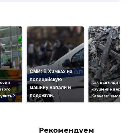
СМИ: В Химках на
полицейскую
оссии
Как выглядит мест
машину напали и
этого
крушение вертолет
подожгли.
купить?
Кавказе: смотреть
Рекомендуем