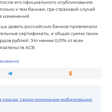
й после его официального опубликования.
олько к тем банкам, где страховой случай
ия изменений.
лишь девять российских банков привлекали
тельные сертификаты, и общая сумма таких
дов рублей. Это менее 0,01% от всех
язательств АСВ.
рахование
а улицах, сроки окончания мобилизации: