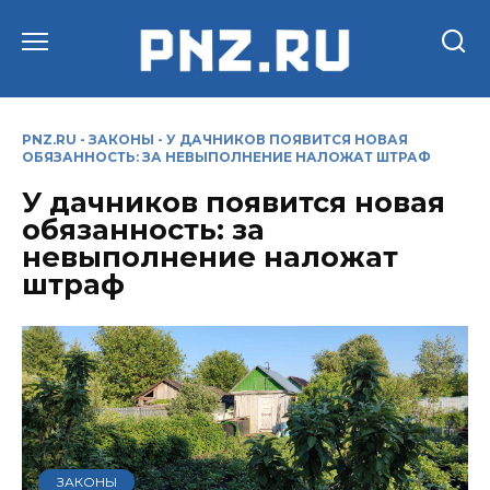
Перейти
к
содержанию
PNZ.RU
-
ЗАКОНЫ
-
У ДАЧНИКОВ ПОЯВИТСЯ НОВАЯ
ОБЯЗАННОСТЬ: ЗА НЕВЫПОЛНЕНИЕ НАЛОЖАТ ШТРАФ
У дачников появится новая
обязанность: за
невыполнение наложат
штраф
ЗАКОНЫ