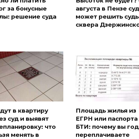
но ли платить
Высоток не будет? 
ог за бонусные
августа в Пензе су
лы: решение суда
может решить судь
сквера Дзержинск
дут в квартиру
Площадь жилья из
ез суд и выявят
ЕГРН или паспорта
епланировку: что
БТИ: почему вы го
ьзя менять в
переплачиваете