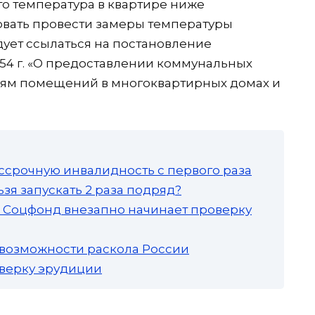
то температура в квартире ниже
бовать провести замеры температуры
дует ссылаться на постановление
N 354 г. «О предоставлении коммунальных
елям помещений в многоквартирных домах и
ссрочную инвалидность с первого раза
зя запускать 2 раза подряд?
а: Соцфонд внезапно начинает проверку
 возможности раскола России
роверку эрудиции