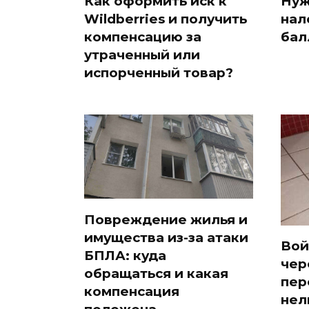
Как оформить иск к
Нуж
Wildberries и получить
нал
компенсацию за
бал
утраченный или
испорченный товар?
Повреждение жилья и
имущества из-за атаки
Вой
БПЛА: куда
чер
обращаться и какая
пер
компенсация
нел
положена