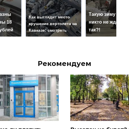
казны
Такую зиму в Ро
Как выглядит место
ны 18
никто не ждал: ка
крушение вертолета на
ублей
так?!
Кавказе: смотреть
Рекомендуем