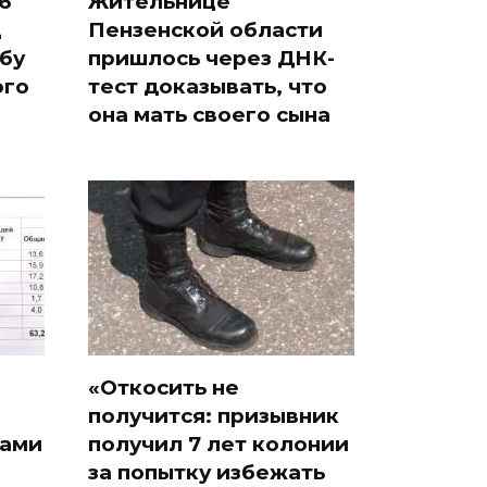
6
Жительнице
д
Пензенской области
бу
пришлось через ДНК-
ого
тест доказывать, что
она мать своего сына
«Откосить не
получится: призывник
дами
получил 7 лет колонии
за попытку избежать