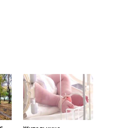
ссии
В ОАЭ произошло
Все новости по
к
жестокое убийство
падению вертолета на
криптомиллионера
Кавказе: читать здесь